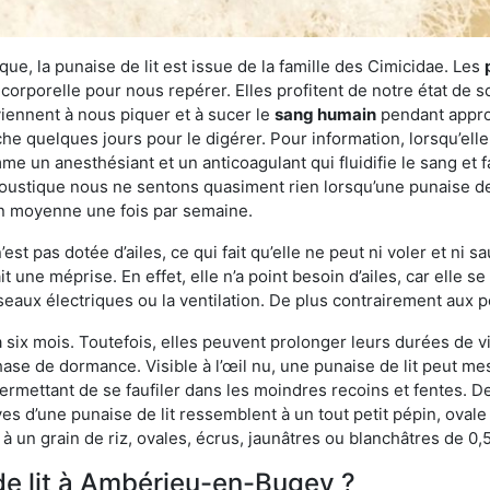
ue, la punaise de lit est issue de la famille des Cimicidae. Les
corporelle pour nous repérer. Elles profitent de notre état de s
iennent à nous piquer et à sucer le
sang humain
pendant appro
che quelques jours pour le digérer. Pour information, lorsqu’elle
e un anesthésiant et un anticoagulant qui fluidifie le sang et faci
ustique nous ne sentons quasiment rien lorsqu’une punaise de l
en moyenne une fois par semaine.
est pas dotée d’ailes, ce qui fait qu’elle ne peut ni voler et ni 
it une méprise. En effet, elle n’a point besoin d’ailes, car elle
éseaux électriques ou la ventilation. De plus contrairement aux p
six mois. Toutefois, elles peuvent prolonger leurs durées de vi
ase de dormance. Visible à l’œil nu, une punaise de lit peut mes
rmettant de se faufiler dans les moindres recoins et fentes. De j
ves d’une punaise de lit ressemblent à un tout petit pépin, ovale 
 un grain de riz, ovales, écrus, jaunâtres ou blanchâtres de 0,
de lit à Ambérieu-en-Bugey ?