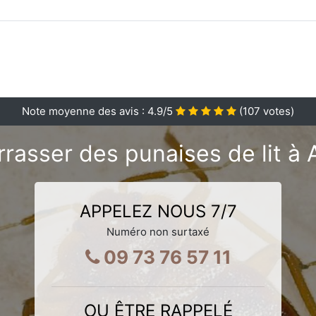
Note moyenne des avis :
4.9
/5
(
107
votes)
rasser des punaises de lit 
APPELEZ NOUS 7/7
Numéro non surtaxé
09 73 76 57 11
OU ÊTRE RAPPELÉ