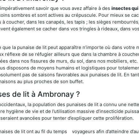
 impérativement savoir que vous avez affaire à des
insectes qui
 coins sombres et sont actives au crépuscule. Pour mieux se ca
 à coucher, dans les canapés, les tapis ; les sièges rembourré
vent également se cacher dans vos tringles à rideaux, dans vos 
ue la punaise de lit peut apparaître n’importe où dans votre mai
ux réflexe de se réfugier ailleurs que dans la chambre à coucher
s dans nos fissures de murs, du sol, dans nos mobiliers, etc. Po
ous disposons de moyens humains et logistiques pour totalemen
absolument pas de saisons favorables aux punaises de lit. En ta
maisons au plus proches de son buffet.
es de lit à Ambronay ?
occidentaux, la population des punaises de lit a connu une nette
e hygiène de vie et de l’utilisation massive d’insecticide puiss
eraient avancées pour tenter d’expliquer cette prolifération.
e lit ont au fil du temps
voyageurs afin d’atteindre d’au