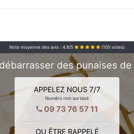
Note moyenne des avis :
4.8
/5
(
105
votes)
débarrasser des punaises de 
APPELEZ NOUS 7/7
Numéro non surtaxé
09 73 76 57 11
OU ÊTRE RAPPELÉ