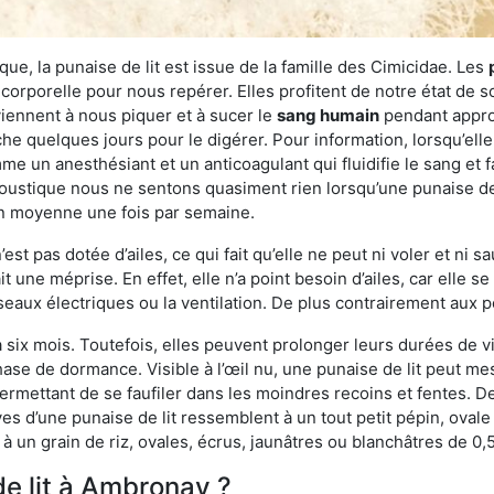
ue, la punaise de lit est issue de la famille des Cimicidae. Les
corporelle pour nous repérer. Elles profitent de notre état de s
iennent à nous piquer et à sucer le
sang humain
pendant appro
che quelques jours pour le digérer. Pour information, lorsqu’elle
e un anesthésiant et un anticoagulant qui fluidifie le sang et faci
ustique nous ne sentons quasiment rien lorsqu’une punaise de l
en moyenne une fois par semaine.
est pas dotée d’ailes, ce qui fait qu’elle ne peut ni voler et ni 
it une méprise. En effet, elle n’a point besoin d’ailes, car elle
éseaux électriques ou la ventilation. De plus contrairement aux p
six mois. Toutefois, elles peuvent prolonger leurs durées de vi
ase de dormance. Visible à l’œil nu, une punaise de lit peut mes
rmettant de se faufiler dans les moindres recoins et fentes. De j
ves d’une punaise de lit ressemblent à un tout petit pépin, ovale 
 un grain de riz, ovales, écrus, jaunâtres ou blanchâtres de 0,
de lit à Ambronay ?