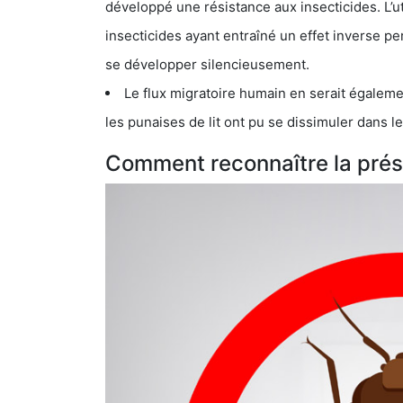
développé une résistance aux insecticides. L’utilisation ex
insecticides ayant entraîné un effet inverse permettant donc aux
se développer silencieusement.
Le flux migratoire humain en serait également la cau
les punaises de lit ont pu se dissimuler dans les bagage
Comment reconnaître la prés