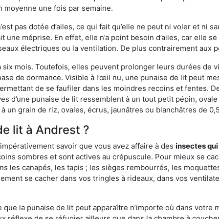
en moyenne une fois par semaine.
est pas dotée d’ailes, ce qui fait qu’elle ne peut ni voler et ni 
it une méprise. En effet, elle n’a point besoin d’ailes, car elle
éseaux électriques ou la ventilation. De plus contrairement aux p
six mois. Toutefois, elles peuvent prolonger leurs durées de vi
ase de dormance. Visible à l’œil nu, une punaise de lit peut mes
rmettant de se faufiler dans les moindres recoins et fentes. De j
ves d’une punaise de lit ressemblent à un tout petit pépin, ovale 
 un grain de riz, ovales, écrus, jaunâtres ou blanchâtres de 0,
e lit à Andrest ?
 impérativement savoir que vous avez affaire à des
insectes qui
coins sombres et sont actives au crépuscule. Pour mieux se cac
ns les canapés, les tapis ; les sièges rembourrés, les moquette
ement se cacher dans vos tringles à rideaux, dans vos ventilateu
ue la punaise de lit peut apparaître n’importe où dans votre mai
ux réflexe de se réfugier ailleurs que dans la chambre à coucher