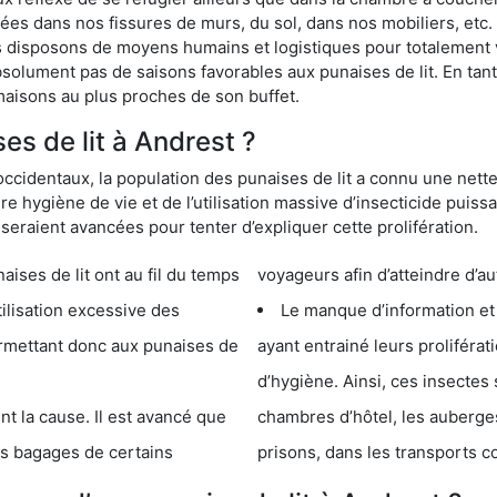
s dans nos fissures de murs, du sol, dans nos mobiliers, etc. Po
s disposons de moyens humains et logistiques pour totalement 
absolument pas de saisons favorables aux punaises de lit. En ta
maisons au plus proches de son buffet.
s de lit à Andrest ?
occidentaux, la population des punaises de lit a connu une nette
e hygiène de vie et de l’utilisation massive d’insecticide puiss
eraient avancées pour tenter d’expliquer cette prolifération.
e lit ont au fil du temps
voyageurs afin d’atteindre d’au
cessive des
Le manque d’information et
 punaises de
ayant entrainé leurs prolifér
d’hygiène. Ainsi, ces insectes 
se. Il est avancé que
chambres d’hôtel, les auberges de j
s de certains
prisons, dans les transports 