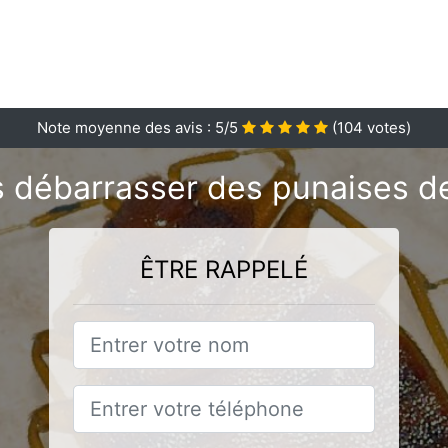
Note moyenne des avis :
5
/5
(
104
votes)
 débarrasser des punaises de 
ÊTRE RAPPELÉ