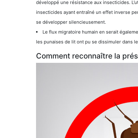
développé une résistance aux insecticides. L’utilisation ex
insecticides ayant entraîné un effet inverse permettant donc aux
se développer silencieusement.
Le flux migratoire humain en serait également la cau
les punaises de lit ont pu se dissimuler dans les bagage
Comment reconnaître la prés