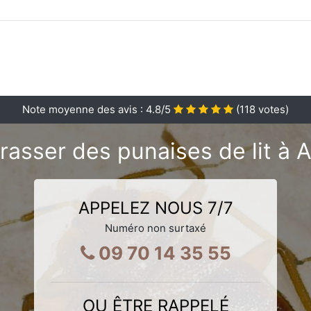
Note moyenne des avis :
4.8
/5
(
118
votes)
rasser des punaises de lit à 
APPELEZ NOUS 7/7
Numéro non surtaxé
09 70 14 35 55
OU ÊTRE RAPPELÉ