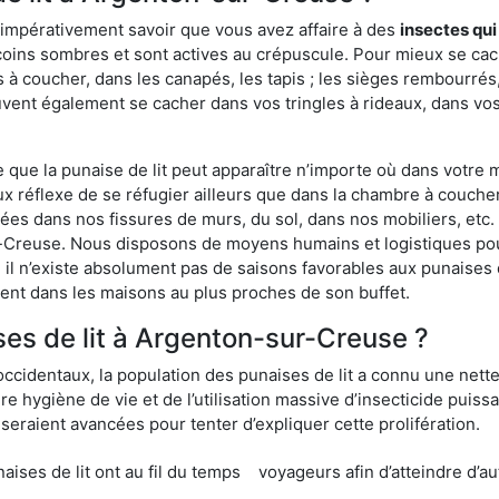
 impérativement savoir que vous avez affaire à des
insectes qui
 coins sombres et sont actives au crépuscule. Pour mieux se ca
 à coucher, dans les canapés, les tapis ; les sièges rembourré
vent également se cacher dans vos tringles à rideaux, dans vos 
ue la punaise de lit peut apparaître n’importe où dans votre mai
ux réflexe de se réfugier ailleurs que dans la chambre à coucher
s dans nos fissures de murs, du sol, dans nos mobiliers, etc. Po
r-Creuse. Nous disposons de moyens humains et logistiques pou
 il n’existe absolument pas de saisons favorables aux punaises d
ment dans les maisons au plus proches de son buffet.
es de lit à Argenton-sur-Creuse ?
occidentaux, la population des punaises de lit a connu une nette
e hygiène de vie et de l’utilisation massive d’insecticide puiss
eraient avancées pour tenter d’expliquer cette prolifération.
e lit ont au fil du temps
voyageurs afin d’atteindre d’au