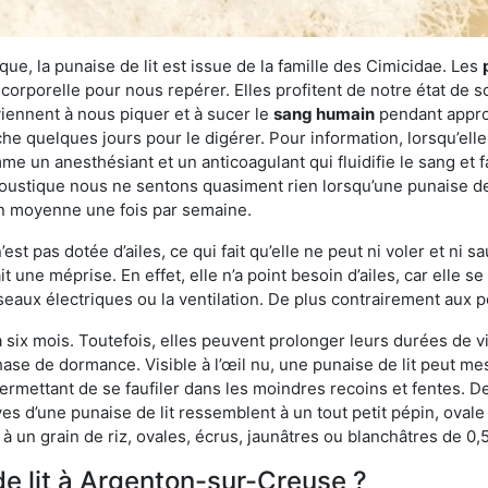
ue, la punaise de lit est issue de la famille des Cimicidae. Les
corporelle pour nous repérer. Elles profitent de notre état de s
iennent à nous piquer et à sucer le
sang humain
pendant appro
che quelques jours pour le digérer. Pour information, lorsqu’elle
e un anesthésiant et un anticoagulant qui fluidifie le sang et faci
ustique nous ne sentons quasiment rien lorsqu’une punaise de l
en moyenne une fois par semaine.
est pas dotée d’ailes, ce qui fait qu’elle ne peut ni voler et ni 
it une méprise. En effet, elle n’a point besoin d’ailes, car elle
éseaux électriques ou la ventilation. De plus contrairement aux p
six mois. Toutefois, elles peuvent prolonger leurs durées de vi
ase de dormance. Visible à l’œil nu, une punaise de lit peut mes
rmettant de se faufiler dans les moindres recoins et fentes. De j
ves d’une punaise de lit ressemblent à un tout petit pépin, ovale 
 un grain de riz, ovales, écrus, jaunâtres ou blanchâtres de 0,
de lit à Argenton-sur-Creuse ?