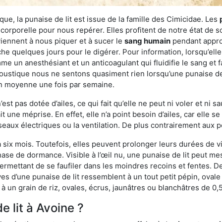
ue, la punaise de lit est issue de la famille des Cimicidae. Les
corporelle pour nous repérer. Elles profitent de notre état de s
iennent à nous piquer et à sucer le
sang humain
pendant appro
che quelques jours pour le digérer. Pour information, lorsqu’elle
e un anesthésiant et un anticoagulant qui fluidifie le sang et faci
ustique nous ne sentons quasiment rien lorsqu’une punaise de l
en moyenne une fois par semaine.
est pas dotée d’ailes, ce qui fait qu’elle ne peut ni voler et ni 
it une méprise. En effet, elle n’a point besoin d’ailes, car elle
éseaux électriques ou la ventilation. De plus contrairement aux p
six mois. Toutefois, elles peuvent prolonger leurs durées de vi
ase de dormance. Visible à l’œil nu, une punaise de lit peut mes
rmettant de se faufiler dans les moindres recoins et fentes. De j
ves d’une punaise de lit ressemblent à un tout petit pépin, ovale 
 un grain de riz, ovales, écrus, jaunâtres ou blanchâtres de 0,
e lit à Avoine ?