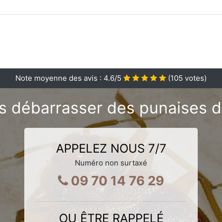
Note moyenne des avis :
4.6
/5
(
105
votes)
 débarrasser des punaises de
APPELEZ NOUS 7/7
Numéro non surtaxé
09 70 14 76 29
OU ÊTRE RAPPELÉ