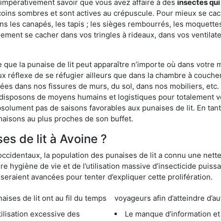
 impérativement savoir que vous avez affaire à des
insectes qui
coins sombres et sont actives au crépuscule. Pour mieux se cac
ns les canapés, les tapis ; les sièges rembourrés, les moquette
ement se cacher dans vos tringles à rideaux, dans vos ventilateu
ue la punaise de lit peut apparaître n’importe où dans votre mai
ux réflexe de se réfugier ailleurs que dans la chambre à coucher
s dans nos fissures de murs, du sol, dans nos mobiliers, etc. Po
 disposons de moyens humains et logistiques pour totalement v
absolument pas de saisons favorables aux punaises de lit. En ta
maisons au plus proches de son buffet.
s de lit à Avoine ?
occidentaux, la population des punaises de lit a connu une nette
e hygiène de vie et de l’utilisation massive d’insecticide puiss
eraient avancées pour tenter d’expliquer cette prolifération.
e lit ont au fil du temps
voyageurs afin d’atteindre d’au
cessive des
Le manque d’information et