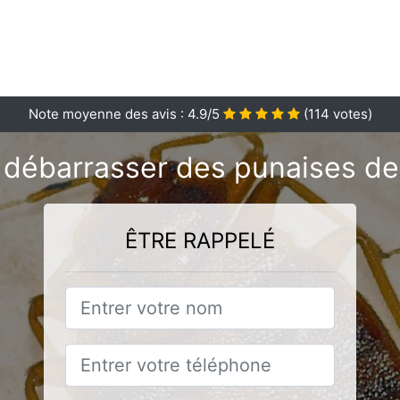
Note moyenne des avis :
4.9
/5
(
114
votes)
 débarrasser des punaises de 
ÊTRE RAPPELÉ