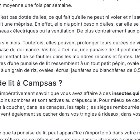
en moyenne une fois par semaine.
est pas dotée d’ailes, ce qui fait qu’elle ne peut ni voler et ni 
it une méprise. En effet, elle n’a point besoin d’ailes, car elle
éseaux électriques ou la ventilation. De plus contrairement aux p
six mois. Toutefois, elles peuvent prolonger leurs durées de vi
ase de dormance. Visible à l’œil nu, une punaise de lit peut mes
rmettant de se faufiler dans les moindres recoins et fentes. De j
ves d’une punaise de lit ressemblent à un tout petit pépin, ovale 
 un grain de riz, ovales, écrus, jaunâtres ou blanchâtres de 0,
de lit à Campsas ?
 impérativement savoir que vous avez affaire à des
insectes qui
 coins sombres et sont actives au crépuscule. Pour mieux se ca
 à coucher, dans les canapés, les tapis ; les sièges rembourré
vent également se cacher dans vos tringles à rideaux, dans vos 
ue la punaise de lit peut apparaître n’importe où dans votre mai
ux réflexe de se réfugier ailleurs que dans la chambre à coucher