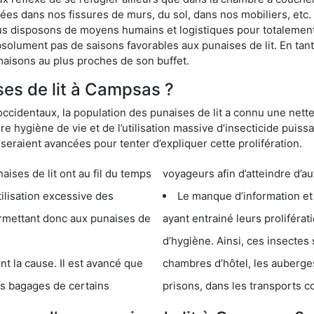
s dans nos fissures de murs, du sol, dans nos mobiliers, etc. Po
us disposons de moyens humains et logistiques pour totalement
absolument pas de saisons favorables aux punaises de lit. En ta
maisons au plus proches de son buffet.
es de lit à Campsas ?
occidentaux, la population des punaises de lit a connu une nette
e hygiène de vie et de l’utilisation massive d’insecticide puiss
eraient avancées pour tenter d’expliquer cette prolifération.
e lit ont au fil du temps
voyageurs afin d’atteindre d’au
cessive des
Le manque d’information et
 punaises de
ayant entrainé leurs prolifér
d’hygiène. Ainsi, ces insectes 
se. Il est avancé que
chambres d’hôtel, les auberges de j
s de certains
prisons, dans les transports 