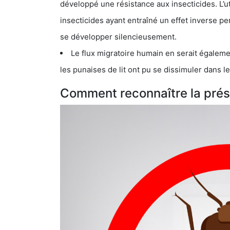
développé une résistance aux insecticides. L’utilisation ex
insecticides ayant entraîné un effet inverse permettant donc aux
se développer silencieusement.
Le flux migratoire humain en serait également la cau
les punaises de lit ont pu se dissimuler dans les bagage
Comment reconnaître la prése