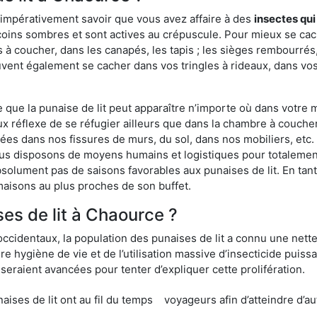
 impérativement savoir que vous avez affaire à des
insectes qui
 coins sombres et sont actives au crépuscule. Pour mieux se cac
 à coucher, dans les canapés, les tapis ; les sièges rembourré
vent également se cacher dans vos tringles à rideaux, dans vos 
ue la punaise de lit peut apparaître n’importe où dans votre mai
ux réflexe de se réfugier ailleurs que dans la chambre à coucher
s dans nos fissures de murs, du sol, dans nos mobiliers, etc. Po
ous disposons de moyens humains et logistiques pour totalemen
absolument pas de saisons favorables aux punaises de lit. En ta
maisons au plus proches de son buffet.
es de lit à Chaource ?
occidentaux, la population des punaises de lit a connu une nette
e hygiène de vie et de l’utilisation massive d’insecticide puiss
eraient avancées pour tenter d’expliquer cette prolifération.
e lit ont au fil du temps
voyageurs afin d’atteindre d’au