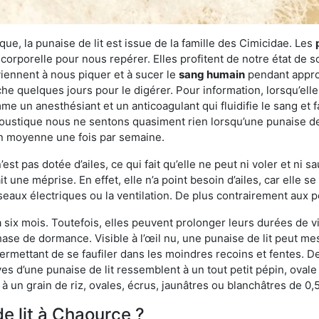
ue, la punaise de lit est issue de la famille des Cimicidae. Les
corporelle pour nous repérer. Elles profitent de notre état de s
iennent à nous piquer et à sucer le
sang humain
pendant appro
che quelques jours pour le digérer. Pour information, lorsqu’elle
e un anesthésiant et un anticoagulant qui fluidifie le sang et faci
ustique nous ne sentons quasiment rien lorsqu’une punaise de l
en moyenne une fois par semaine.
est pas dotée d’ailes, ce qui fait qu’elle ne peut ni voler et ni 
it une méprise. En effet, elle n’a point besoin d’ailes, car elle
éseaux électriques ou la ventilation. De plus contrairement aux p
six mois. Toutefois, elles peuvent prolonger leurs durées de vi
ase de dormance. Visible à l’œil nu, une punaise de lit peut mes
rmettant de se faufiler dans les moindres recoins et fentes. De j
ves d’une punaise de lit ressemblent à un tout petit pépin, ovale 
 un grain de riz, ovales, écrus, jaunâtres ou blanchâtres de 0,
e lit à Chaource ?