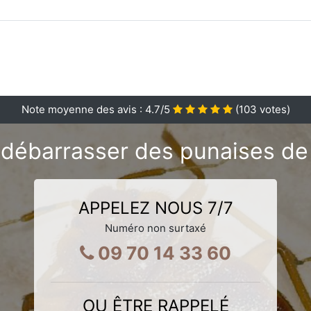
Note moyenne des avis :
4.7
/5
(
103
votes)
débarrasser des punaises de 
APPELEZ NOUS 7/7
Numéro non surtaxé
09 70 14 33 60
OU ÊTRE RAPPELÉ