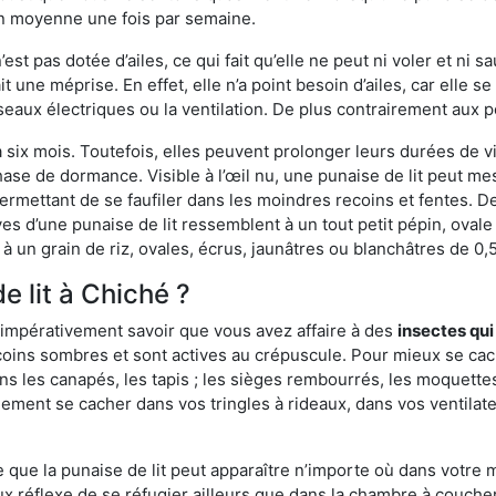
en moyenne une fois par semaine.
est pas dotée d’ailes, ce qui fait qu’elle ne peut ni voler et ni 
it une méprise. En effet, elle n’a point besoin d’ailes, car elle
éseaux électriques ou la ventilation. De plus contrairement aux p
six mois. Toutefois, elles peuvent prolonger leurs durées de vi
ase de dormance. Visible à l’œil nu, une punaise de lit peut mes
rmettant de se faufiler dans les moindres recoins et fentes. De j
ves d’une punaise de lit ressemblent à un tout petit pépin, ovale 
 un grain de riz, ovales, écrus, jaunâtres ou blanchâtres de 0,
e lit à Chiché ?
 impérativement savoir que vous avez affaire à des
insectes qui
 coins sombres et sont actives au crépuscule. Pour mieux se cac
ns les canapés, les tapis ; les sièges rembourrés, les moquette
ement se cacher dans vos tringles à rideaux, dans vos ventilateu
ue la punaise de lit peut apparaître n’importe où dans votre mai
ux réflexe de se réfugier ailleurs que dans la chambre à coucher