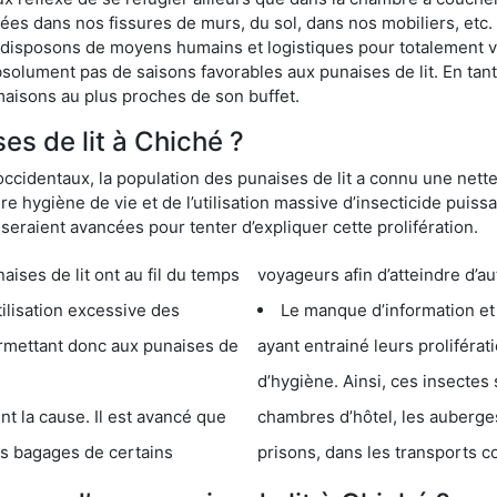
s dans nos fissures de murs, du sol, dans nos mobiliers, etc. Po
 disposons de moyens humains et logistiques pour totalement v
absolument pas de saisons favorables aux punaises de lit. En ta
maisons au plus proches de son buffet.
s de lit à Chiché ?
occidentaux, la population des punaises de lit a connu une nette
e hygiène de vie et de l’utilisation massive d’insecticide puiss
eraient avancées pour tenter d’expliquer cette prolifération.
e lit ont au fil du temps
voyageurs afin d’atteindre d’au
cessive des
Le manque d’information et
 punaises de
ayant entrainé leurs prolifér
d’hygiène. Ainsi, ces insectes 
se. Il est avancé que
chambres d’hôtel, les auberges de j
s de certains
prisons, dans les transports 