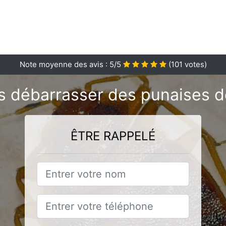
Note moyenne des avis :
5
/5
(
101
votes)
 débarrasser des punaises de
ÊTRE RAPPELÉ