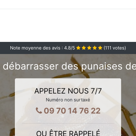
Note moyenne des avis :
4.8
/5
(
111
votes)
 débarrasser des punaises de 
APPELEZ NOUS 7/7
Numéro non surtaxé
09 70 14 76 22
OU ÊTRE RAPPELÉ