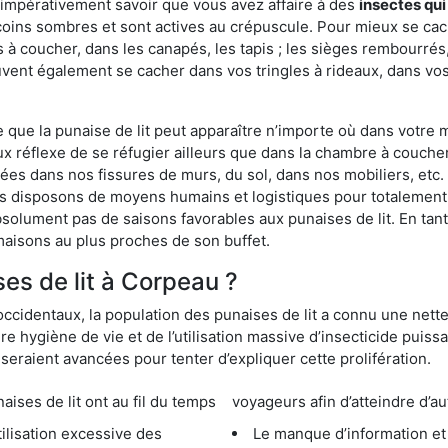
 impérativement savoir que vous avez affaire à des
insectes qui
 coins sombres et sont actives au crépuscule. Pour mieux se cac
 à coucher, dans les canapés, les tapis ; les sièges rembourré
vent également se cacher dans vos tringles à rideaux, dans vos 
ue la punaise de lit peut apparaître n’importe où dans votre mai
ux réflexe de se réfugier ailleurs que dans la chambre à coucher
s dans nos fissures de murs, du sol, dans nos mobiliers, etc. Po
us disposons de moyens humains et logistiques pour totalement
absolument pas de saisons favorables aux punaises de lit. En ta
maisons au plus proches de son buffet.
es de lit à Corpeau ?
occidentaux, la population des punaises de lit a connu une nette
e hygiène de vie et de l’utilisation massive d’insecticide puiss
eraient avancées pour tenter d’expliquer cette prolifération.
e lit ont au fil du temps
voyageurs afin d’atteindre d’au
cessive des
Le manque d’information et