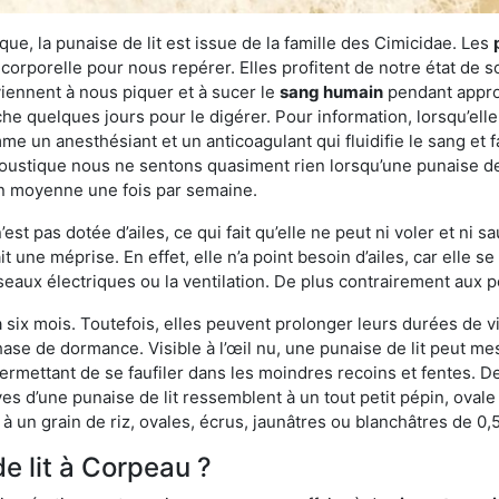
ue, la punaise de lit est issue de la famille des Cimicidae. Les
corporelle pour nous repérer. Elles profitent de notre état de s
iennent à nous piquer et à sucer le
sang humain
pendant appro
che quelques jours pour le digérer. Pour information, lorsqu’elle
e un anesthésiant et un anticoagulant qui fluidifie le sang et faci
ustique nous ne sentons quasiment rien lorsqu’une punaise de l
en moyenne une fois par semaine.
est pas dotée d’ailes, ce qui fait qu’elle ne peut ni voler et ni 
it une méprise. En effet, elle n’a point besoin d’ailes, car elle
éseaux électriques ou la ventilation. De plus contrairement aux p
six mois. Toutefois, elles peuvent prolonger leurs durées de vi
ase de dormance. Visible à l’œil nu, une punaise de lit peut mes
rmettant de se faufiler dans les moindres recoins et fentes. De j
ves d’une punaise de lit ressemblent à un tout petit pépin, ovale 
 un grain de riz, ovales, écrus, jaunâtres ou blanchâtres de 0,
e lit à Corpeau ?