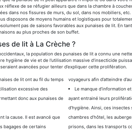
ux réflexe de se réfugier ailleurs que dans la chambre à coucher
s dans nos fissures de murs, du sol, dans nos mobiliers, etc. Po
ous disposons de moyens humains et logistiques pour totalemen
absolument pas de saisons favorables aux punaises de lit. En ta
maisons au plus proches de son buffet.
s de lit à La Crèche ?
occidentaux, la population des punaises de lit a connu une nette
e hygiène de vie et de l’utilisation massive d’insecticide puiss
eraient avancées pour tenter d’expliquer cette prolifération.
e lit ont au fil du temps
voyageurs afin d’atteindre d’au
cessive des
Le manque d’information et
 punaises de
ayant entrainé leurs prolifér
d’hygiène. Ainsi, ces insectes 
se. Il est avancé que
chambres d’hôtel, les auberges de j
s de certains
prisons, dans les transports 