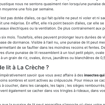
ustique nous ne sentons quasiment rien lorsqu’une punaise de l
en moyenne une fois par semaine.
est pas dotée d’ailes, ce qui fait qu’elle ne peut ni voler et ni 
it une méprise. En effet, elle n’a point besoin d’ailes, car elle
éseaux électriques ou la ventilation. De plus contrairement aux p
six mois. Toutefois, elles peuvent prolonger leurs durées de vi
ase de dormance. Visible à l’œil nu, une punaise de lit peut mes
rmettant de se faufiler dans les moindres recoins et fentes. De j
ves d’une punaise de lit ressemblent à un tout petit pépin, ovale 
 un grain de riz, ovales, écrus, jaunâtres ou blanchâtres de 0,
e lit à La Crèche ?
 impérativement savoir que vous avez affaire à des
insectes qui
coins sombres et sont actives au crépuscule. Pour mieux se cac
 à coucher, dans les canapés, les tapis ; les sièges rembourré
vent également se cacher dans vos tringles à rideaux, dans vos 
ue la punaise de lit peut apparaître n’importe où dans votre mai