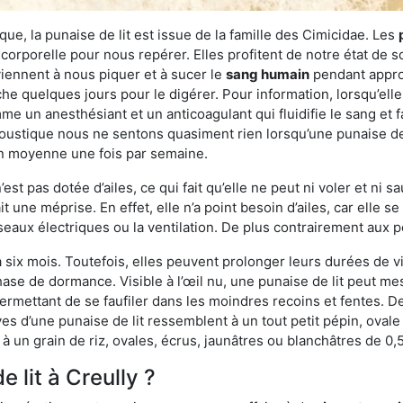
ue, la punaise de lit est issue de la famille des Cimicidae. Les
corporelle pour nous repérer. Elles profitent de notre état de s
iennent à nous piquer et à sucer le
sang humain
pendant appro
che quelques jours pour le digérer. Pour information, lorsqu’elle
e un anesthésiant et un anticoagulant qui fluidifie le sang et faci
ustique nous ne sentons quasiment rien lorsqu’une punaise de l
en moyenne une fois par semaine.
est pas dotée d’ailes, ce qui fait qu’elle ne peut ni voler et ni 
it une méprise. En effet, elle n’a point besoin d’ailes, car elle
éseaux électriques ou la ventilation. De plus contrairement aux p
six mois. Toutefois, elles peuvent prolonger leurs durées de vi
ase de dormance. Visible à l’œil nu, une punaise de lit peut mes
rmettant de se faufiler dans les moindres recoins et fentes. De j
ves d’une punaise de lit ressemblent à un tout petit pépin, ovale 
 un grain de riz, ovales, écrus, jaunâtres ou blanchâtres de 0,
 lit à Creully ?