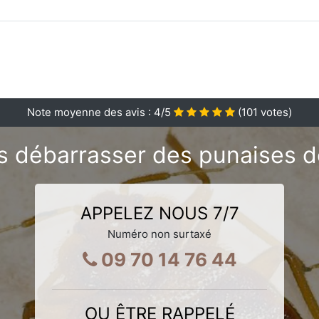
Note moyenne des avis :
4
/5
(
101
votes)
 débarrasser des punaises de 
APPELEZ NOUS 7/7
Numéro non surtaxé
09 70 14 76 44
OU ÊTRE RAPPELÉ