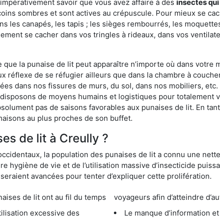
 impérativement savoir que vous avez affaire à des
insectes qui
coins sombres et sont actives au crépuscule. Pour mieux se cac
ns les canapés, les tapis ; les sièges rembourrés, les moquette
ement se cacher dans vos tringles à rideaux, dans vos ventilateu
ue la punaise de lit peut apparaître n’importe où dans votre mai
ux réflexe de se réfugier ailleurs que dans la chambre à coucher
s dans nos fissures de murs, du sol, dans nos mobiliers, etc. Po
s disposons de moyens humains et logistiques pour totalement 
absolument pas de saisons favorables aux punaises de lit. En ta
maisons au plus proches de son buffet.
s de lit à Creully ?
occidentaux, la population des punaises de lit a connu une nette
e hygiène de vie et de l’utilisation massive d’insecticide puiss
eraient avancées pour tenter d’expliquer cette prolifération.
e lit ont au fil du temps
voyageurs afin d’atteindre d’au
cessive des
Le manque d’information et