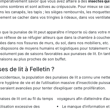
 impérativement savoir que vous avez affaire à des
insectes qui
coins sombres et sont actives au crépuscule. Pour mieux se cach
ns les canapés, les tapis ; les sièges rembourrés, les moquette
ement se cacher dans vos tringles à rideaux, dans vos ventilateu
ue la punaise de lit peut apparaître n’importe où dans votre mai
ux réflexe de se réfugier ailleurs que dans la chambre à coucher
s dans nos fissures de murs, du sol, dans nos mobiliers, etc. Po
us disposons de moyens humains et logistiques pour totalement 
absolument pas de saisons favorables aux punaises de lit. En ta
maisons au plus proches de son buffet.
 de lit à Felletin ?
occidentaux, la population des punaises de lit a connu une nette
e hygiène de vie et de l’utilisation massive d’insecticide puiss
eraient avancées pour tenter d’expliquer cette prolifération.
e lit ont au fil du temps
voyageurs afin d’atteindre d’au
cessive des
Le manque d’information et