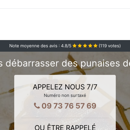
Note moyenne des avis :
4.8
/5
(
119
votes)
 débarrasser des punaises de l
APPELEZ NOUS 7/7
Numéro non surtaxé
09 73 76 57 69
OU ÊTRE RAPPELÉ