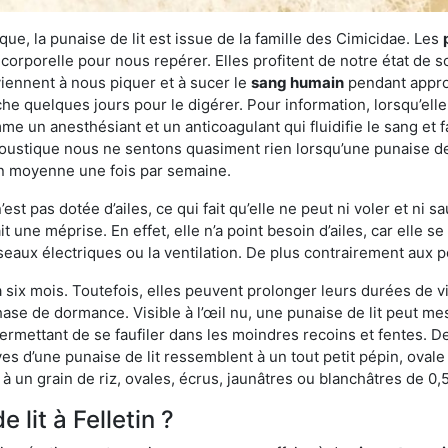
ue, la punaise de lit est issue de la famille des Cimicidae. Les
corporelle pour nous repérer. Elles profitent de notre état de s
iennent à nous piquer et à sucer le
sang humain
pendant appro
che quelques jours pour le digérer. Pour information, lorsqu’elle
e un anesthésiant et un anticoagulant qui fluidifie le sang et faci
ustique nous ne sentons quasiment rien lorsqu’une punaise de l
en moyenne une fois par semaine.
est pas dotée d’ailes, ce qui fait qu’elle ne peut ni voler et ni 
it une méprise. En effet, elle n’a point besoin d’ailes, car elle
éseaux électriques ou la ventilation. De plus contrairement aux p
six mois. Toutefois, elles peuvent prolonger leurs durées de vi
ase de dormance. Visible à l’œil nu, une punaise de lit peut mes
rmettant de se faufiler dans les moindres recoins et fentes. De j
ves d’une punaise de lit ressemblent à un tout petit pépin, ovale 
 un grain de riz, ovales, écrus, jaunâtres ou blanchâtres de 0,
 lit à Felletin ?