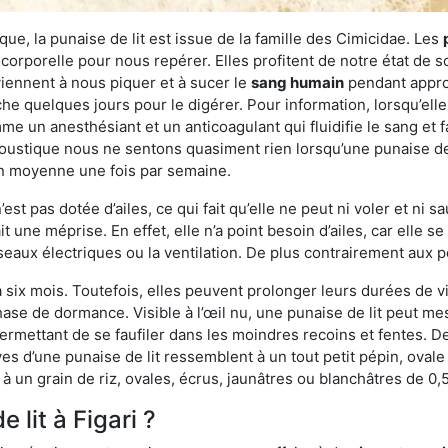
ue, la punaise de lit est issue de la famille des Cimicidae. Les
corporelle pour nous repérer. Elles profitent de notre état de s
iennent à nous piquer et à sucer le
sang humain
pendant appro
che quelques jours pour le digérer. Pour information, lorsqu’elle
e un anesthésiant et un anticoagulant qui fluidifie le sang et faci
ustique nous ne sentons quasiment rien lorsqu’une punaise de l
en moyenne une fois par semaine.
est pas dotée d’ailes, ce qui fait qu’elle ne peut ni voler et ni 
it une méprise. En effet, elle n’a point besoin d’ailes, car elle
éseaux électriques ou la ventilation. De plus contrairement aux p
six mois. Toutefois, elles peuvent prolonger leurs durées de vi
ase de dormance. Visible à l’œil nu, une punaise de lit peut mes
rmettant de se faufiler dans les moindres recoins et fentes. De j
ves d’une punaise de lit ressemblent à un tout petit pépin, ovale 
 un grain de riz, ovales, écrus, jaunâtres ou blanchâtres de 0,
 lit à Figari ?