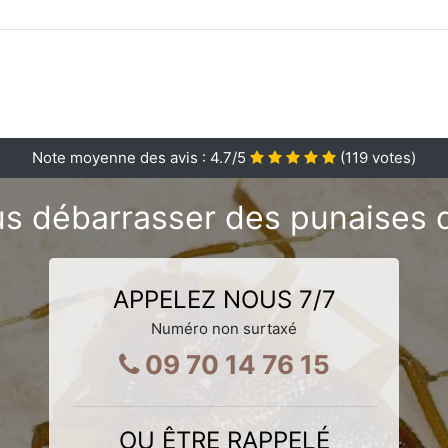
Note moyenne des avis :
4.7
/5
(
119
votes)
s débarrasser des punaises de 
APPELEZ NOUS 7/7
Numéro non surtaxé
09 70 14 76 15
OU ÊTRE RAPPELÉ