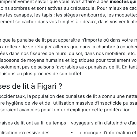
 impérativement savoir que vous avez affaire à des
insectes qui
coins sombres et sont actives au crépuscule. Pour mieux se cach
ns les canapés, les tapis ; les sièges rembourrés, les moquette
ement se cacher dans vos tringles à rideaux, dans vos ventilateu
ue la punaise de lit peut apparaître n’importe où dans votre mai
ux réflexe de se réfugier ailleurs que dans la chambre à coucher
s dans nos fissures de murs, du sol, dans nos mobiliers, etc. Po
 disposons de moyens humains et logistiques pour totalement vo
absolument pas de saisons favorables aux punaises de lit. En ta
maisons au plus proches de son buffet.
 de lit à Figari ?
occidentaux, la population des punaises de lit a connu une nette
e hygiène de vie et de l’utilisation massive d’insecticide puiss
eraient avancées pour tenter d’expliquer cette prolifération.
e lit ont au fil du temps
voyageurs afin d’atteindre d’au
cessive des
Le manque d’information et