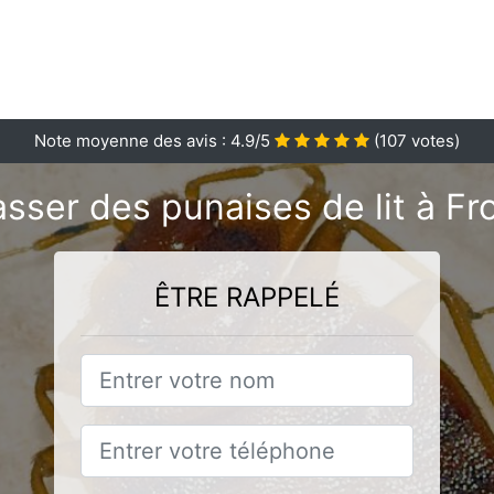
Note moyenne des avis :
4.9
/5
(
107
votes)
sser des punaises de lit à 
ÊTRE RAPPELÉ