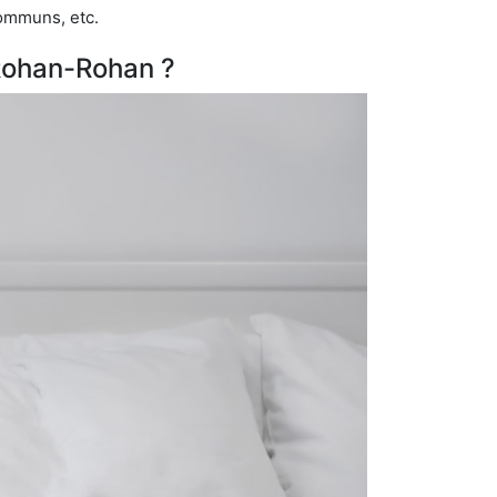
communs, etc.
-Rohan-Rohan ?