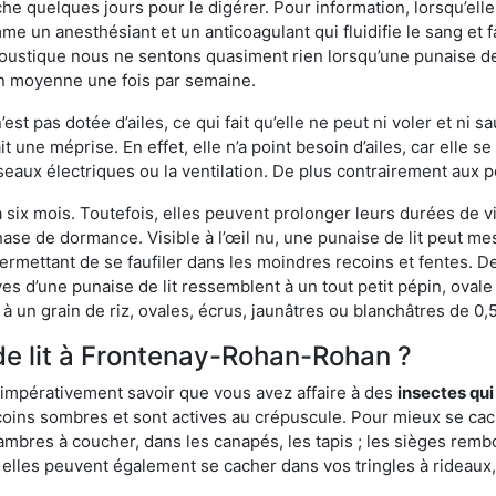
che quelques jours pour le digérer. Pour information, lorsqu’elle
e un anesthésiant et un anticoagulant qui fluidifie le sang et faci
ustique nous ne sentons quasiment rien lorsqu’une punaise de l
en moyenne une fois par semaine.
est pas dotée d’ailes, ce qui fait qu’elle ne peut ni voler et ni 
it une méprise. En effet, elle n’a point besoin d’ailes, car elle
éseaux électriques ou la ventilation. De plus contrairement aux p
six mois. Toutefois, elles peuvent prolonger leurs durées de vi
ase de dormance. Visible à l’œil nu, une punaise de lit peut mes
rmettant de se faufiler dans les moindres recoins et fentes. De j
ves d’une punaise de lit ressemblent à un tout petit pépin, ovale 
 un grain de riz, ovales, écrus, jaunâtres ou blanchâtres de 0,
de lit à Frontenay-Rohan-Rohan ?
 impérativement savoir que vous avez affaire à des
insectes qui
 coins sombres et sont actives au crépuscule. Pour mieux se c
ambres à coucher, dans les canapés, les tapis ; les sièges re
 elles peuvent également se cacher dans vos tringles à rideaux, 