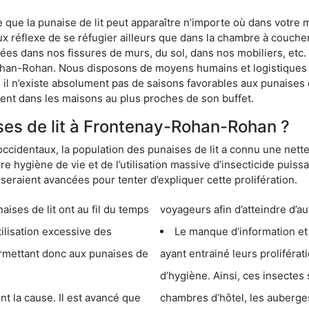
ue la punaise de lit peut apparaître n’importe où dans votre mai
ux réflexe de se réfugier ailleurs que dans la chambre à coucher
s dans nos fissures de murs, du sol, dans nos mobiliers, etc. Po
ohan-Rohan. Nous disposons de moyens humains et logistiques 
 il n’existe absolument pas de saisons favorables aux punaises d
ment dans les maisons au plus proches de son buffet.
es de lit à Frontenay-Rohan-Rohan ?
occidentaux, la population des punaises de lit a connu une nette
e hygiène de vie et de l’utilisation massive d’insecticide puiss
eraient avancées pour tenter d’expliquer cette prolifération.
e lit ont au fil du temps
voyageurs afin d’atteindre d’au
cessive des
Le manque d’information et
 punaises de
ayant entrainé leurs prolifér
d’hygiène. Ainsi, ces insectes 
se. Il est avancé que
chambres d’hôtel, les auberges de j