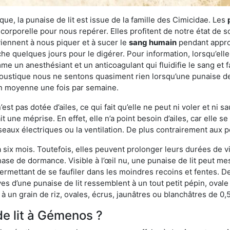
ue, la punaise de lit est issue de la famille des Cimicidae. Les
corporelle pour nous repérer. Elles profitent de notre état de s
iennent à nous piquer et à sucer le
sang humain
pendant appro
che quelques jours pour le digérer. Pour information, lorsqu’elle
e un anesthésiant et un anticoagulant qui fluidifie le sang et faci
ustique nous ne sentons quasiment rien lorsqu’une punaise de l
en moyenne une fois par semaine.
est pas dotée d’ailes, ce qui fait qu’elle ne peut ni voler et ni 
it une méprise. En effet, elle n’a point besoin d’ailes, car elle
éseaux électriques ou la ventilation. De plus contrairement aux p
six mois. Toutefois, elles peuvent prolonger leurs durées de vi
ase de dormance. Visible à l’œil nu, une punaise de lit peut mes
rmettant de se faufiler dans les moindres recoins et fentes. De j
ves d’une punaise de lit ressemblent à un tout petit pépin, ovale 
 un grain de riz, ovales, écrus, jaunâtres ou blanchâtres de 0,
de lit à Gémenos ?