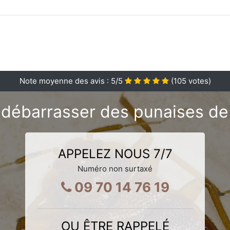
Note moyenne des avis :
5
/5
(
105
votes)
 débarrasser des punaises de 
APPELEZ NOUS 7/7
Numéro non surtaxé
09 70 14 76 19
OU ÊTRE RAPPELÉ