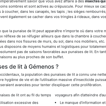
 impérativement savoir que vous avez affaire à des
insectes qui
 coins sombres et sont actives au crépuscule. Pour mieux se ca
 à coucher, dans les canapés, les tapis ; les sièges rembourré
vent également se cacher dans vos tringles à rideaux, dans vos 
ue la punaise de lit peut apparaître n’importe où dans votre mai
ux réflexe de se réfugier ailleurs que dans la chambre à coucher
s dans nos fissures de murs, du sol, dans nos mobiliers, etc. Po
us disposons de moyens humains et logistiques pour totalement
absolument pas de saisons favorables aux punaises de lit. En ta
maisons au plus proches de son buffet.
es de lit à Gémenos ?
occidentaux, la population des punaises de lit a connu une nette
e hygiène de vie et de l’utilisation massive d’insecticide puiss
eraient avancées pour tenter d’expliquer cette prolifération.
e lit ont au fil du temps
voyageurs afin d’atteindre d’au
cessive des
Le manque d’information et