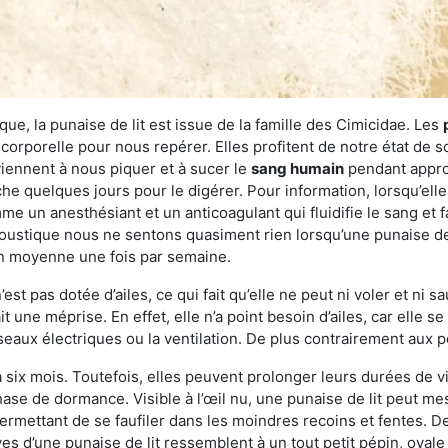
ue, la punaise de lit est issue de la famille des Cimicidae. Les
corporelle pour nous repérer. Elles profitent de notre état de s
iennent à nous piquer et à sucer le
sang humain
pendant appro
che quelques jours pour le digérer. Pour information, lorsqu’elle
e un anesthésiant et un anticoagulant qui fluidifie le sang et faci
ustique nous ne sentons quasiment rien lorsqu’une punaise de l
en moyenne une fois par semaine.
est pas dotée d’ailes, ce qui fait qu’elle ne peut ni voler et ni 
it une méprise. En effet, elle n’a point besoin d’ailes, car elle
éseaux électriques ou la ventilation. De plus contrairement aux p
six mois. Toutefois, elles peuvent prolonger leurs durées de vi
ase de dormance. Visible à l’œil nu, une punaise de lit peut mes
rmettant de se faufiler dans les moindres recoins et fentes. De j
ves d’une punaise de lit ressemblent à un tout petit pépin, ovale 