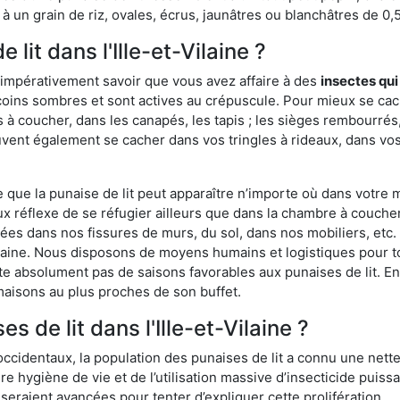
 un grain de riz, ovales, écrus, jaunâtres ou blanchâtres de 0,
lit dans l'Ille-et-Vilaine ?
 impérativement savoir que vous avez affaire à des
insectes qui
oins sombres et sont actives au crépuscule. Pour mieux se cache
 à coucher, dans les canapés, les tapis ; les sièges rembourré
vent également se cacher dans vos tringles à rideaux, dans vos 
ue la punaise de lit peut apparaître n’importe où dans votre mai
ux réflexe de se réfugier ailleurs que dans la chambre à coucher
s dans nos fissures de murs, du sol, dans nos mobiliers, etc. Po
Vilaine. Nous disposons de moyens humains et logistiques pour 
ste absolument pas de saisons favorables aux punaises de lit. E
maisons au plus proches de son buffet.
 de lit dans l'Ille-et-Vilaine ?
occidentaux, la population des punaises de lit a connu une nette
e hygiène de vie et de l’utilisation massive d’insecticide puiss
eraient avancées pour tenter d’expliquer cette prolifération.