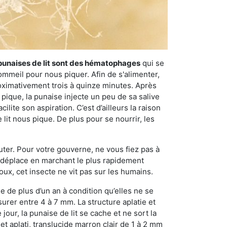
punaises de lit sont des hématophages
qui se
ommeil pour nous piquer. Afin de s'alimenter,
ximativement trois à quinze minutes. Après
 pique, la punaise injecte un peu de sa salive
lite son aspiration. C’est d’ailleurs la raison
it nous pique. De plus pour se nourrir, les
sauter. Pour votre gouverne, ne vous fiez pas à
 se déplace en marchant le plus rapidement
oux, cet insecte ne vit pas sur les humains.
e de plus d’un an à condition qu’elles ne se
urer entre 4 à 7 mm. La structure aplatie et
our, la punaise de lit se cache et ne sort la
et aplati, translucide marron clair de 1 à 2 mm