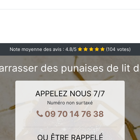
Note moyenne des avis :
4.8
/5
(
104
votes)
rasser des punaises de lit dan
APPELEZ NOUS 7/7
Numéro non surtaxé
09 70 14 76 38
OU ÊTRE RAPPELÉ