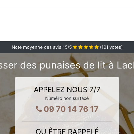
Note moyenne des avis :
5
/5
(
101
votes)
sser des punaises de lit à La
APPELEZ NOUS 7/7
Numéro non surtaxé
09 70 14 76 17
OU ÊTRE RAPPELÉ