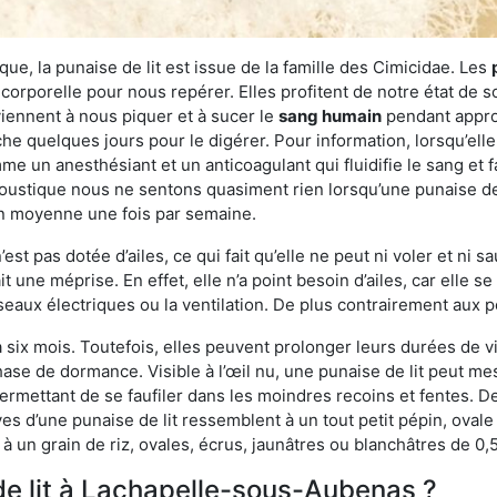
ue, la punaise de lit est issue de la famille des Cimicidae. Les
corporelle pour nous repérer. Elles profitent de notre état de s
iennent à nous piquer et à sucer le
sang humain
pendant appro
che quelques jours pour le digérer. Pour information, lorsqu’elle
e un anesthésiant et un anticoagulant qui fluidifie le sang et faci
ustique nous ne sentons quasiment rien lorsqu’une punaise de l
en moyenne une fois par semaine.
est pas dotée d’ailes, ce qui fait qu’elle ne peut ni voler et ni 
it une méprise. En effet, elle n’a point besoin d’ailes, car elle
éseaux électriques ou la ventilation. De plus contrairement aux p
six mois. Toutefois, elles peuvent prolonger leurs durées de vi
ase de dormance. Visible à l’œil nu, une punaise de lit peut mes
rmettant de se faufiler dans les moindres recoins et fentes. De j
ves d’une punaise de lit ressemblent à un tout petit pépin, ovale 
 un grain de riz, ovales, écrus, jaunâtres ou blanchâtres de 0,
de lit à Lachapelle-sous-Aubenas ?