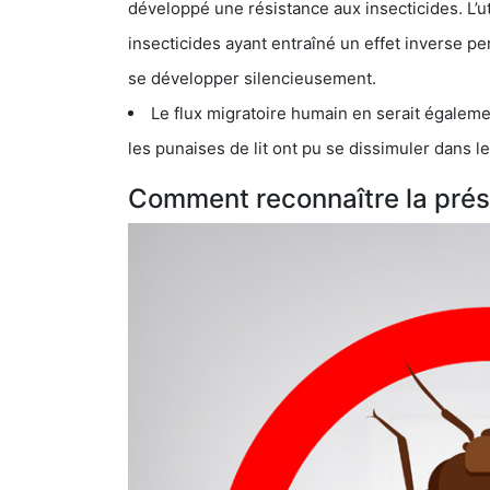
développé une résistance aux insecticides. L’utilisation ex
insecticides ayant entraîné un effet inverse permettant donc aux
se développer silencieusement.
Le flux migratoire humain en serait également la cau
les punaises de lit ont pu se dissimuler dans les bagage
Comment reconnaître la prés