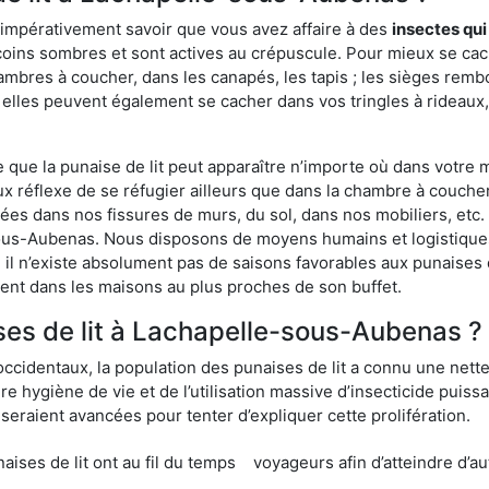
 impérativement savoir que vous avez affaire à des
insectes qui
 coins sombres et sont actives au crépuscule. Pour mieux se ca
ambres à coucher, dans les canapés, les tapis ; les sièges re
 elles peuvent également se cacher dans vos tringles à rideaux, 
ue la punaise de lit peut apparaître n’importe où dans votre mai
ux réflexe de se réfugier ailleurs que dans la chambre à coucher
s dans nos fissures de murs, du sol, dans nos mobiliers, etc. Po
sous-Aubenas. Nous disposons de moyens humains et logistiques
 il n’existe absolument pas de saisons favorables aux punaises d
ment dans les maisons au plus proches de son buffet.
es de lit à Lachapelle-sous-Aubenas ?
occidentaux, la population des punaises de lit a connu une nette
e hygiène de vie et de l’utilisation massive d’insecticide puiss
eraient avancées pour tenter d’expliquer cette prolifération.
e lit ont au fil du temps
voyageurs afin d’atteindre d’au