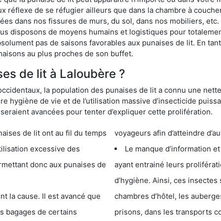
ux réflexe de se réfugier ailleurs que dans la chambre à coucher
s dans nos fissures de murs, du sol, dans nos mobiliers, etc. Po
ous disposons de moyens humains et logistiques pour totalemen
absolument pas de saisons favorables aux punaises de lit. En ta
maisons au plus proches de son buffet.
s de lit à Laloubère ?
occidentaux, la population des punaises de lit a connu une nette
e hygiène de vie et de l’utilisation massive d’insecticide puiss
eraient avancées pour tenter d’expliquer cette prolifération.
e lit ont au fil du temps
voyageurs afin d’atteindre d’au
cessive des
Le manque d’information et
 punaises de
ayant entrainé leurs prolifér
d’hygiène. Ainsi, ces insectes 
se. Il est avancé que
chambres d’hôtel, les auberges de j
s de certains
prisons, dans les transports 