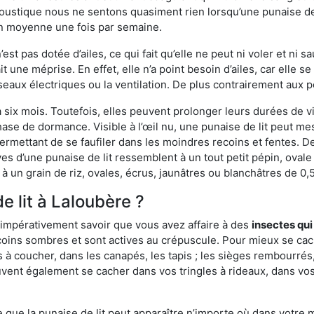
ustique nous ne sentons quasiment rien lorsqu’une punaise de l
en moyenne une fois par semaine.
est pas dotée d’ailes, ce qui fait qu’elle ne peut ni voler et ni 
it une méprise. En effet, elle n’a point besoin d’ailes, car elle
éseaux électriques ou la ventilation. De plus contrairement aux p
six mois. Toutefois, elles peuvent prolonger leurs durées de vi
ase de dormance. Visible à l’œil nu, une punaise de lit peut mes
rmettant de se faufiler dans les moindres recoins et fentes. De j
ves d’une punaise de lit ressemblent à un tout petit pépin, ovale 
 un grain de riz, ovales, écrus, jaunâtres ou blanchâtres de 0,
e lit à Laloubère ?
 impérativement savoir que vous avez affaire à des
insectes qui
coins sombres et sont actives au crépuscule. Pour mieux se cac
 à coucher, dans les canapés, les tapis ; les sièges rembourré
vent également se cacher dans vos tringles à rideaux, dans vos 
ue la punaise de lit peut apparaître n’importe où dans votre mai