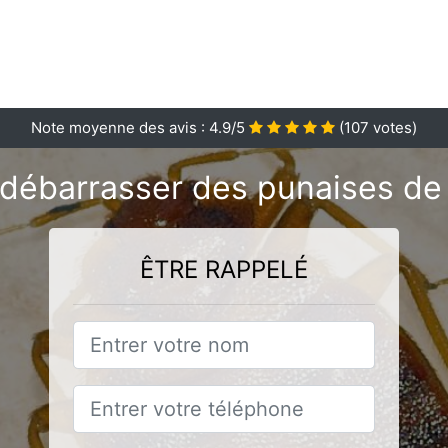
Note moyenne des avis :
4.9
/5
(
107
votes)
débarrasser des punaises de l
ÊTRE RAPPELÉ