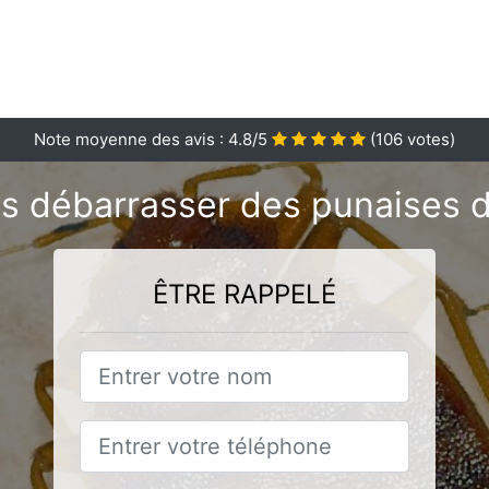
Note moyenne des avis :
4.8
/5
(
106
votes)
s débarrasser des punaises de 
ÊTRE RAPPELÉ