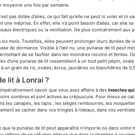
en moyenne une fois par semaine.
est pas dotée d’ailes, ce qui fait qu’elle ne peut ni voler et ni 
it une méprise. En effet, elle n’a point besoin d’ailes, car elle
éseaux électriques ou la ventilation. De plus contrairement aux p
six mois. Toutefois, elles peuvent prolonger leurs durées de vi
ase de dormance. Visible à l’œil nu, une punaise de lit peut mes
rmettant de se faufiler dans les moindres recoins et fentes. De j
ves d’une punaise de lit ressemblent à un tout petit pépin, ovale 
 un grain de riz, ovales, écrus, jaunâtres ou blanchâtres de 0,
 lit à Lonrai ?
 impérativement savoir que vous avez affaire à des
insectes qui
coins sombres et sont actives au crépuscule. Pour mieux se cac
ns les canapés, les tapis ; les sièges rembourrés, les moquette
ement se cacher dans vos tringles à rideaux, dans vos ventilateu
ue la punaise de lit peut apparaître n’importe où dans votre mai
ux réflexe de se réfugier ailleurs que dans la chambre à coucher