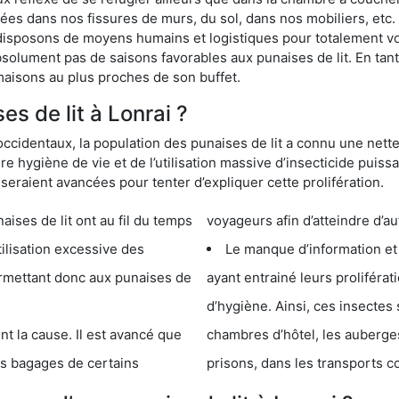
s dans nos fissures de murs, du sol, dans nos mobiliers, etc. Po
 disposons de moyens humains et logistiques pour totalement v
absolument pas de saisons favorables aux punaises de lit. En ta
maisons au plus proches de son buffet.
s de lit à Lonrai ?
occidentaux, la population des punaises de lit a connu une nette
e hygiène de vie et de l’utilisation massive d’insecticide puiss
eraient avancées pour tenter d’expliquer cette prolifération.
e lit ont au fil du temps
voyageurs afin d’atteindre d’au
cessive des
Le manque d’information et
 punaises de
ayant entrainé leurs prolifér
d’hygiène. Ainsi, ces insectes 
se. Il est avancé que
chambres d’hôtel, les auberges de j
s de certains
prisons, dans les transports 