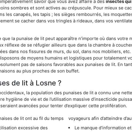
 impérativement savoir que vous avez affaire à des
insectes qui
 coins sombres et sont actives au crépuscule. Pour mieux se cac
ns les canapés, les tapis ; les sièges rembourrés, les moquette
ement se cacher dans vos tringles à rideaux, dans vos ventilateu
ue la punaise de lit peut apparaître n’importe où dans votre mai
ux réflexe de se réfugier ailleurs que dans la chambre à coucher
s dans nos fissures de murs, du sol, dans nos mobiliers, etc. Po
disposons de moyens humains et logistiques pour totalement vo
absolument pas de saisons favorables aux punaises de lit. En ta
maisons au plus proches de son buffet.
s de lit à Losne ?
occidentaux, la population des punaises de lit a connu une nette
e hygiène de vie et de l’utilisation massive d’insecticide puiss
eraient avancées pour tenter d’expliquer cette prolifération.
e lit ont au fil du temps
voyageurs afin d’atteindre d’au
cessive des
Le manque d’information et