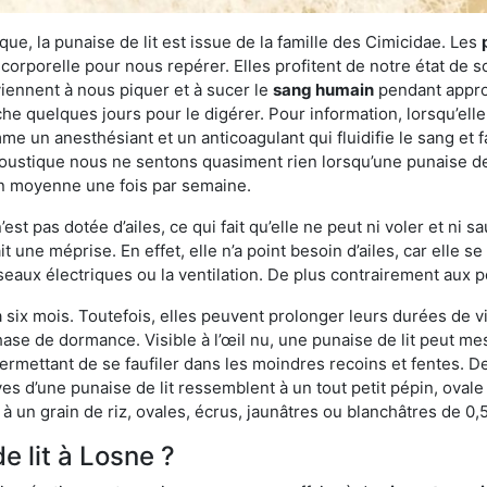
ue, la punaise de lit est issue de la famille des Cimicidae. Les
corporelle pour nous repérer. Elles profitent de notre état de s
iennent à nous piquer et à sucer le
sang humain
pendant appro
che quelques jours pour le digérer. Pour information, lorsqu’elle
e un anesthésiant et un anticoagulant qui fluidifie le sang et faci
ustique nous ne sentons quasiment rien lorsqu’une punaise de l
en moyenne une fois par semaine.
est pas dotée d’ailes, ce qui fait qu’elle ne peut ni voler et ni 
it une méprise. En effet, elle n’a point besoin d’ailes, car elle
éseaux électriques ou la ventilation. De plus contrairement aux p
six mois. Toutefois, elles peuvent prolonger leurs durées de vi
ase de dormance. Visible à l’œil nu, une punaise de lit peut mes
rmettant de se faufiler dans les moindres recoins et fentes. De j
ves d’une punaise de lit ressemblent à un tout petit pépin, ovale 
 un grain de riz, ovales, écrus, jaunâtres ou blanchâtres de 0,
e lit à Losne ?