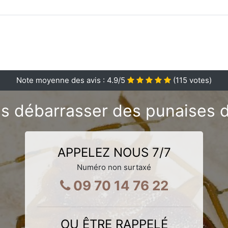
Note moyenne des avis :
4.9
/5
(
115
votes)
s débarrasser des punaises de
APPELEZ NOUS 7/7
Numéro non surtaxé
09 70 14 76 22
OU ÊTRE RAPPELÉ