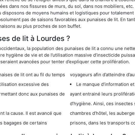
s dans nos fissures de murs, du sol, dans nos mobiliers, etc. Po
s disposons de moyens humains et logistiques pour totalement 
absolument pas de saisons favorables aux punaises de lit. En ta
maisons au plus proches de son buffet.
s de lit à Lourdes ?
occidentaux, la population des punaises de lit a connu une nette
e hygiène de vie et de l’utilisation massive d’insecticide puiss
eraient avancées pour tenter d’expliquer cette prolifération.
e lit ont au fil du temps
voyageurs afin d’atteindre d’au
cessive des
Le manque d’information et
 punaises de
ayant entrainé leurs prolifér
d’hygiène. Ainsi, ces insectes 
se. Il est avancé que
chambres d’hôtel, les auberges de j
s de certains
prisons, dans les transports 