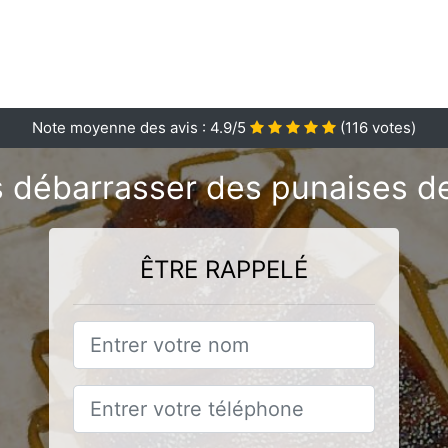
Note moyenne des avis :
4.9
/5
(
116
votes)
 débarrasser des punaises de 
ÊTRE RAPPELÉ