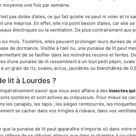
en moyenne une fois par semaine.
est pas dotée d’ailes, ce qui fait qu’elle ne peut ni voler et ni 
it une méprise. En effet, elle n’a point besoin d’ailes, car elle
éseaux électriques ou la ventilation. De plus contrairement aux p
six mois. Toutefois, elles peuvent prolonger leurs durées de vi
ase de dormance. Visible à l’œil nu, une punaise de lit peut mes
rmettant de se faufiler dans les moindres recoins et fentes. De j
ves d’une punaise de lit ressemblent à un tout petit pépin, ovale 
 un grain de riz, ovales, écrus, jaunâtres ou blanchâtres de 0,
e lit à Lourdes ?
 impérativement savoir que vous avez affaire à des
insectes qui
 coins sombres et sont actives au crépuscule. Pour mieux se cac
ns les canapés, les tapis ; les sièges rembourrés, les moquette
ement se cacher dans vos tringles à rideaux, dans vos ventilateu
ue la punaise de lit peut apparaître n’importe où dans votre mai
ux réflexe de se réfugier ailleurs que dans la chambre à coucher