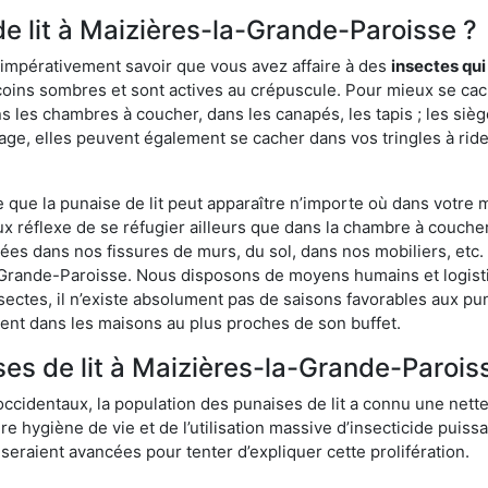
de lit à Maizières-la-Grande-Paroisse ?
 impérativement savoir que vous avez affaire à des
insectes qui
 coins sombres et sont actives au crépuscule. Pour mieux se ca
ns les chambres à coucher, dans les canapés, les tapis ; les s
age, elles peuvent également se cacher dans vos tringles à ridea
ue la punaise de lit peut apparaître n’importe où dans votre mai
ux réflexe de se réfugier ailleurs que dans la chambre à coucher
s dans nos fissures de murs, du sol, dans nos mobiliers, etc. Po
a-Grande-Paroisse. Nous disposons de moyens humains et logist
sectes, il n’existe absolument pas de saisons favorables aux pun
ment dans les maisons au plus proches de son buffet.
es de lit à Maizières-la-Grande-Parois
occidentaux, la population des punaises de lit a connu une nette
e hygiène de vie et de l’utilisation massive d’insecticide puiss
eraient avancées pour tenter d’expliquer cette prolifération.