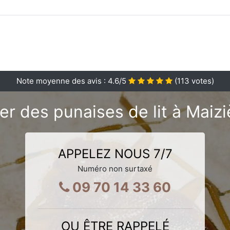
Note moyenne des avis :
4.6
/5
(
113
votes)
r des punaises de lit à Maiz
APPELEZ NOUS 7/7
Numéro non surtaxé
09 70 14 33 60
OU ÊTRE RAPPELÉ