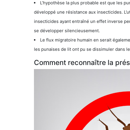
L’hypothèse la plus probable est que les punaises d
développé une résistance aux insecticides. L’utilisation ex
insecticides ayant entraîné un effet inverse permettant donc aux
se développer silencieusement.
Le flux migratoire humain en serait également la cau
les punaises de lit ont pu se dissimuler dans les bagage
Comment reconnaître la prése