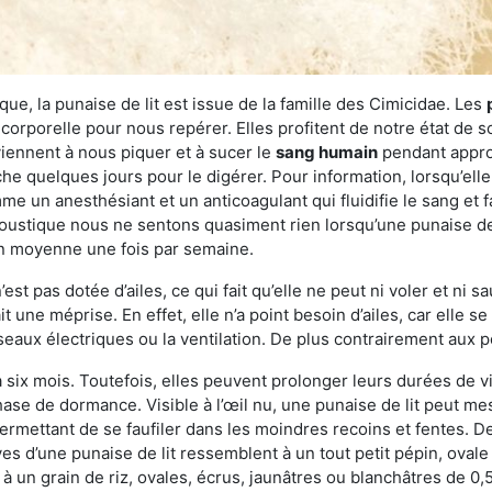
ue, la punaise de lit est issue de la famille des Cimicidae. Les
corporelle pour nous repérer. Elles profitent de notre état de s
iennent à nous piquer et à sucer le
sang humain
pendant appro
che quelques jours pour le digérer. Pour information, lorsqu’elle
e un anesthésiant et un anticoagulant qui fluidifie le sang et faci
ustique nous ne sentons quasiment rien lorsqu’une punaise de l
en moyenne une fois par semaine.
est pas dotée d’ailes, ce qui fait qu’elle ne peut ni voler et ni 
it une méprise. En effet, elle n’a point besoin d’ailes, car elle
éseaux électriques ou la ventilation. De plus contrairement aux p
six mois. Toutefois, elles peuvent prolonger leurs durées de vi
ase de dormance. Visible à l’œil nu, une punaise de lit peut mes
rmettant de se faufiler dans les moindres recoins et fentes. De j
ves d’une punaise de lit ressemblent à un tout petit pépin, ovale 
 un grain de riz, ovales, écrus, jaunâtres ou blanchâtres de 0,