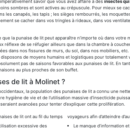
 impérativement savoir que vous avez affaire à des
insectes qui
coins sombres et sont actives au crépuscule. Pour mieux se cac
ns les canapés, les tapis ; les sièges rembourrés, les moquette
ement se cacher dans vos tringles à rideaux, dans vos ventilateu
ue la punaise de lit peut apparaître n’importe où dans votre mai
ux réflexe de se réfugier ailleurs que dans la chambre à coucher
s dans nos fissures de murs, du sol, dans nos mobiliers, etc. Po
s disposons de moyens humains et logistiques pour totalement 
absolument pas de saisons favorables aux punaises de lit. En ta
maisons au plus proches de son buffet.
s de lit à Molinet ?
occidentaux, la population des punaises de lit a connu une nette
e hygiène de vie et de l’utilisation massive d’insecticide puiss
eraient avancées pour tenter d’expliquer cette prolifération.
e lit ont au fil du temps
voyageurs afin d’atteindre d’au
cessive des
Le manque d’information et