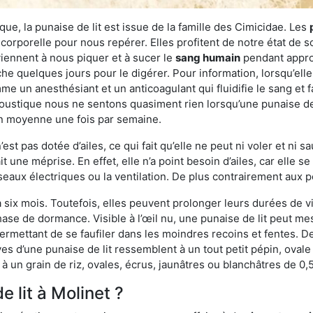
ue, la punaise de lit est issue de la famille des Cimicidae. Les
corporelle pour nous repérer. Elles profitent de notre état de s
iennent à nous piquer et à sucer le
sang humain
pendant appro
che quelques jours pour le digérer. Pour information, lorsqu’elle
e un anesthésiant et un anticoagulant qui fluidifie le sang et faci
ustique nous ne sentons quasiment rien lorsqu’une punaise de l
en moyenne une fois par semaine.
est pas dotée d’ailes, ce qui fait qu’elle ne peut ni voler et ni 
it une méprise. En effet, elle n’a point besoin d’ailes, car elle
éseaux électriques ou la ventilation. De plus contrairement aux p
six mois. Toutefois, elles peuvent prolonger leurs durées de vi
ase de dormance. Visible à l’œil nu, une punaise de lit peut mes
rmettant de se faufiler dans les moindres recoins et fentes. De j
ves d’une punaise de lit ressemblent à un tout petit pépin, ovale 
 un grain de riz, ovales, écrus, jaunâtres ou blanchâtres de 0,
e lit à Molinet ?