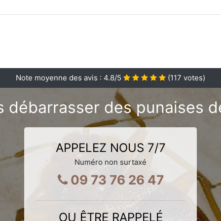
Note moyenne des avis :
4.8
/5
(
117
votes)
 débarrasser des punaises de 
APPELEZ NOUS 7/7
Numéro non surtaxé
09 73 76 26 47
OU ÊTRE RAPPELÉ