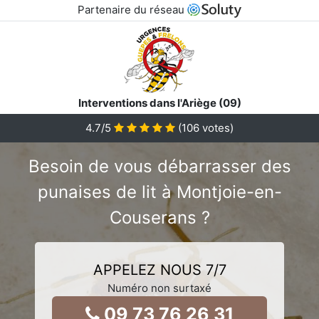
Partenaire du réseau
Interventions dans l'Ariège (09)
4.7
/5
(
106
votes)
Besoin de vous débarrasser des
punaises de lit à Montjoie-en-
Couserans ?
APPELEZ NOUS 7/7
Numéro non surtaxé
09 73 76 26 31