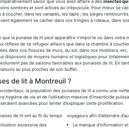
 impérativement savoir que vous avez affaire à des
insectes qui
coins sombres et sont actives au crépuscule. Pour mieux se cac
 à coucher, dans les canapés, les tapis ; les sièges rembourré
vent également se cacher dans vos tringles à rideaux, dans vos 
ue la punaise de lit peut apparaître n’importe où dans votre mai
ux réflexe de se réfugier ailleurs que dans la chambre à coucher
s dans nos fissures de murs, du sol, dans nos mobiliers, etc. Po
ous disposons de moyens humains et logistiques pour totalemen
absolument pas de saisons favorables aux punaises de lit. En ta
maisons au plus proches de son buffet.
s de lit à Montreuil ?
occidentaux, la population des punaises de lit a connu une nette
e hygiène de vie et de l’utilisation massive d’insecticide puiss
eraient avancées pour tenter d’expliquer cette prolifération.
e lit ont au fil du temps
voyageurs afin d’atteindre d’au
cessive des
Le manque d’information et