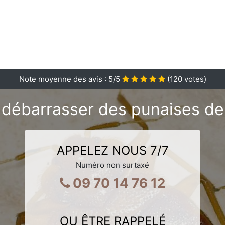
Note moyenne des avis :
5
/5
(
120
votes)
débarrasser des punaises de l
APPELEZ NOUS 7/7
Numéro non surtaxé
09 70 14 76 12
OU ÊTRE RAPPELÉ