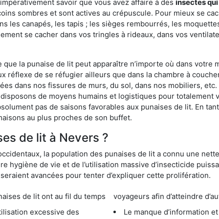
 impérativement savoir que vous avez affaire à des
insectes qui
 coins sombres et sont actives au crépuscule. Pour mieux se cac
ns les canapés, les tapis ; les sièges rembourrés, les moquette
ement se cacher dans vos tringles à rideaux, dans vos ventilateu
ue la punaise de lit peut apparaître n’importe où dans votre mai
ux réflexe de se réfugier ailleurs que dans la chambre à coucher
s dans nos fissures de murs, du sol, dans nos mobiliers, etc. Po
 disposons de moyens humains et logistiques pour totalement v
absolument pas de saisons favorables aux punaises de lit. En ta
maisons au plus proches de son buffet.
s de lit à Nevers ?
occidentaux, la population des punaises de lit a connu une nette
e hygiène de vie et de l’utilisation massive d’insecticide puiss
eraient avancées pour tenter d’expliquer cette prolifération.
e lit ont au fil du temps
voyageurs afin d’atteindre d’au
cessive des
Le manque d’information et