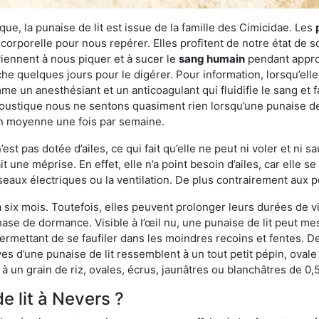
ue, la punaise de lit est issue de la famille des Cimicidae. Les
corporelle pour nous repérer. Elles profitent de notre état de s
iennent à nous piquer et à sucer le
sang humain
pendant appro
che quelques jours pour le digérer. Pour information, lorsqu’elle
e un anesthésiant et un anticoagulant qui fluidifie le sang et faci
ustique nous ne sentons quasiment rien lorsqu’une punaise de l
en moyenne une fois par semaine.
est pas dotée d’ailes, ce qui fait qu’elle ne peut ni voler et ni 
it une méprise. En effet, elle n’a point besoin d’ailes, car elle
éseaux électriques ou la ventilation. De plus contrairement aux p
six mois. Toutefois, elles peuvent prolonger leurs durées de vi
ase de dormance. Visible à l’œil nu, une punaise de lit peut mes
rmettant de se faufiler dans les moindres recoins et fentes. De j
ves d’une punaise de lit ressemblent à un tout petit pépin, ovale 
 un grain de riz, ovales, écrus, jaunâtres ou blanchâtres de 0,
e lit à Nevers ?