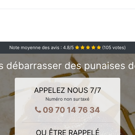
Note moyenne des avis :
4.8
/5
(
105
votes)
 débarrasser des punaises de
APPELEZ NOUS 7/7
Numéro non surtaxé
09 70 14 76 34
OU ÊTRE RAPPELÉ