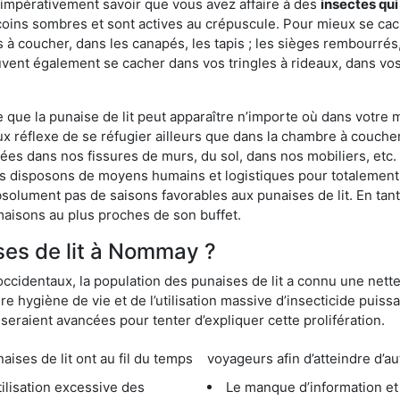
 impérativement savoir que vous avez affaire à des
insectes qui
 coins sombres et sont actives au crépuscule. Pour mieux se ca
 à coucher, dans les canapés, les tapis ; les sièges rembourré
vent également se cacher dans vos tringles à rideaux, dans vos 
ue la punaise de lit peut apparaître n’importe où dans votre mai
ux réflexe de se réfugier ailleurs que dans la chambre à coucher
s dans nos fissures de murs, du sol, dans nos mobiliers, etc. Po
s disposons de moyens humains et logistiques pour totalement 
absolument pas de saisons favorables aux punaises de lit. En ta
maisons au plus proches de son buffet.
es de lit à Nommay ?
occidentaux, la population des punaises de lit a connu une nette
e hygiène de vie et de l’utilisation massive d’insecticide puiss
eraient avancées pour tenter d’expliquer cette prolifération.
e lit ont au fil du temps
voyageurs afin d’atteindre d’au
cessive des
Le manque d’information et