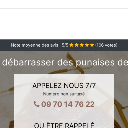
Note moyenne des avis :
5
/5
(
106
votes)
 débarrasser des punaises de
APPELEZ NOUS 7/7
Numéro non surtaxé
09 70 14 76 22
OU ÊTRE RAPPELÉ