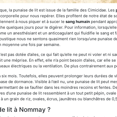
ue, la punaise de lit est issue de la famille des Cimicidae. Les
corporelle pour nous repérer. Elles profitent de notre état de s
iennent à nous piquer et à sucer le
sang humain
pendant appro
che quelques jours pour le digérer. Pour information, lorsqu’elle
e un anesthésiant et un anticoagulant qui fluidifie le sang et faci
ustique nous ne sentons quasiment rien lorsqu’une punaise de l
en moyenne une fois par semaine.
est pas dotée d’ailes, ce qui fait qu’elle ne peut ni voler et ni 
it une méprise. En effet, elle n’a point besoin d’ailes, car elle
éseaux électriques ou la ventilation. De plus contrairement aux p
six mois. Toutefois, elles peuvent prolonger leurs durées de vi
ase de dormance. Visible à l’œil nu, une punaise de lit peut mes
rmettant de se faufiler dans les moindres recoins et fentes. De j
ves d’une punaise de lit ressemblent à un tout petit pépin, ovale 
 un grain de riz, ovales, écrus, jaunâtres ou blanchâtres de 0,
de lit à Nommay ?