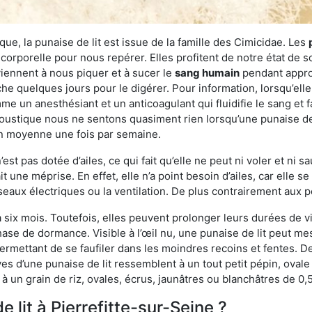
ue, la punaise de lit est issue de la famille des Cimicidae. Les
corporelle pour nous repérer. Elles profitent de notre état de s
iennent à nous piquer et à sucer le
sang humain
pendant appro
che quelques jours pour le digérer. Pour information, lorsqu’elle
e un anesthésiant et un anticoagulant qui fluidifie le sang et faci
ustique nous ne sentons quasiment rien lorsqu’une punaise de l
en moyenne une fois par semaine.
est pas dotée d’ailes, ce qui fait qu’elle ne peut ni voler et ni 
it une méprise. En effet, elle n’a point besoin d’ailes, car elle
éseaux électriques ou la ventilation. De plus contrairement aux p
six mois. Toutefois, elles peuvent prolonger leurs durées de vi
ase de dormance. Visible à l’œil nu, une punaise de lit peut mes
rmettant de se faufiler dans les moindres recoins et fentes. De j
ves d’une punaise de lit ressemblent à un tout petit pépin, ovale 
 un grain de riz, ovales, écrus, jaunâtres ou blanchâtres de 0,
 lit à Pierrefitte-sur-Seine ?