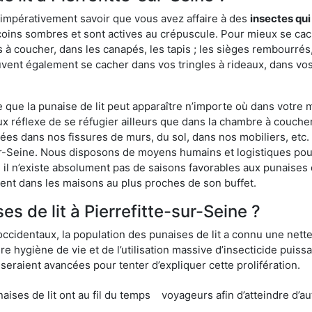
 impérativement savoir que vous avez affaire à des
insectes qui
coins sombres et sont actives au crépuscule. Pour mieux se cach
 à coucher, dans les canapés, les tapis ; les sièges rembourré
vent également se cacher dans vos tringles à rideaux, dans vos 
ue la punaise de lit peut apparaître n’importe où dans votre mai
ux réflexe de se réfugier ailleurs que dans la chambre à coucher
s dans nos fissures de murs, du sol, dans nos mobiliers, etc. Po
sur-Seine. Nous disposons de moyens humains et logistiques pou
 il n’existe absolument pas de saisons favorables aux punaises d
ment dans les maisons au plus proches de son buffet.
 de lit à Pierrefitte-sur-Seine ?
occidentaux, la population des punaises de lit a connu une nette
e hygiène de vie et de l’utilisation massive d’insecticide puiss
eraient avancées pour tenter d’expliquer cette prolifération.
e lit ont au fil du temps
voyageurs afin d’atteindre d’au