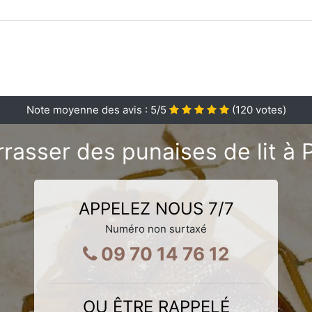
Note moyenne des avis :
5
/5
(
120
votes)
asser des punaises de lit à P
APPELEZ NOUS 7/7
Numéro non surtaxé
09 70 14 76 12
OU ÊTRE RAPPELÉ