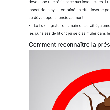
développé une résistance aux insecticides. L’utilisation ex
insecticides ayant entraîné un effet inverse permettant donc aux
se développer silencieusement.
Le flux migratoire humain en serait également la cau
les punaises de lit ont pu se dissimuler dans les bagage
Comment reconnaître la prése