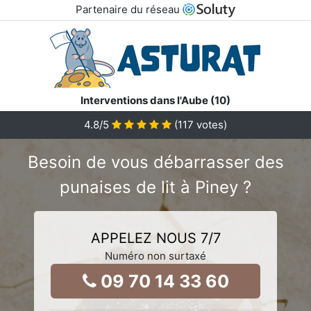
Partenaire du réseau
Interventions dans l'Aube (10)
4.8
/5
(
117
votes)
Besoin de vous débarrasser des
punaises de lit à Piney ?
APPELEZ NOUS 7/7
Numéro non surtaxé
09 70 14 33 60