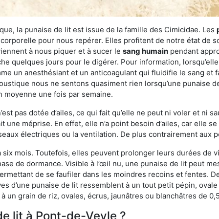
ue, la punaise de lit est issue de la famille des Cimicidae. Les
corporelle pour nous repérer. Elles profitent de notre état de s
iennent à nous piquer et à sucer le
sang humain
pendant appro
che quelques jours pour le digérer. Pour information, lorsqu’elle
e un anesthésiant et un anticoagulant qui fluidifie le sang et faci
ustique nous ne sentons quasiment rien lorsqu’une punaise de l
en moyenne une fois par semaine.
est pas dotée d’ailes, ce qui fait qu’elle ne peut ni voler et ni 
it une méprise. En effet, elle n’a point besoin d’ailes, car elle
éseaux électriques ou la ventilation. De plus contrairement aux p
six mois. Toutefois, elles peuvent prolonger leurs durées de vi
ase de dormance. Visible à l’œil nu, une punaise de lit peut mes
rmettant de se faufiler dans les moindres recoins et fentes. De j
ves d’une punaise de lit ressemblent à un tout petit pépin, ovale 
 un grain de riz, ovales, écrus, jaunâtres ou blanchâtres de 0,
e lit à Pont-de-Veyle ?