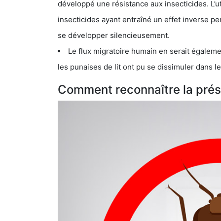
développé une résistance aux insecticides. L’utilisation ex
insecticides ayant entraîné un effet inverse permettant donc aux
se développer silencieusement.
Le flux migratoire humain en serait également la cau
les punaises de lit ont pu se dissimuler dans les bagage
Comment reconnaître la prése