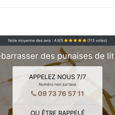
Note moyenne des avis :
4.8
/5
(
113
votes)
barrasser des punaises de lit
APPELEZ NOUS 7/7
Numéro non surtaxé
09 73 76 57 11
OU ÊTRE RAPPELÉ