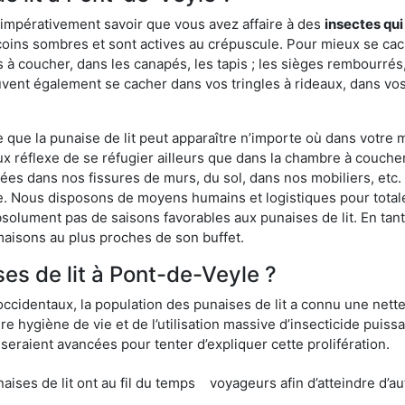
 impérativement savoir que vous avez affaire à des
insectes qui
 coins sombres et sont actives au crépuscule. Pour mieux se cac
 à coucher, dans les canapés, les tapis ; les sièges rembourré
vent également se cacher dans vos tringles à rideaux, dans vos 
ue la punaise de lit peut apparaître n’importe où dans votre mai
ux réflexe de se réfugier ailleurs que dans la chambre à coucher
s dans nos fissures de murs, du sol, dans nos mobiliers, etc. Po
e. Nous disposons de moyens humains et logistiques pour tota
absolument pas de saisons favorables aux punaises de lit. En ta
maisons au plus proches de son buffet.
s de lit à Pont-de-Veyle ?
occidentaux, la population des punaises de lit a connu une nette
e hygiène de vie et de l’utilisation massive d’insecticide puiss
eraient avancées pour tenter d’expliquer cette prolifération.
e lit ont au fil du temps
voyageurs afin d’atteindre d’au