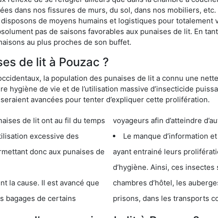
s dans nos fissures de murs, du sol, dans nos mobiliers, etc. Po
 disposons de moyens humains et logistiques pour totalement 
absolument pas de saisons favorables aux punaises de lit. En ta
maisons au plus proches de son buffet.
s de lit à Pouzac ?
occidentaux, la population des punaises de lit a connu une nette
e hygiène de vie et de l’utilisation massive d’insecticide puiss
eraient avancées pour tenter d’expliquer cette prolifération.
e lit ont au fil du temps
voyageurs afin d’atteindre d’au
cessive des
Le manque d’information et
 punaises de
ayant entrainé leurs prolifér
d’hygiène. Ainsi, ces insectes 
se. Il est avancé que
chambres d’hôtel, les auberges de j
s de certains
prisons, dans les transports 