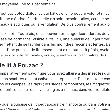
en moyenne une fois par semaine.
est pas dotée d’ailes, ce qui fait qu’elle ne peut ni voler et ni 
it une méprise. En effet, elle n’a point besoin d’ailes, car elle
éseaux électriques ou la ventilation. De plus contrairement aux p
six mois. Toutefois, elles peuvent prolonger leurs durées de vi
ase de dormance. Visible à l’œil nu, une punaise de lit peut mes
rmettant de se faufiler dans les moindres recoins et fentes. De j
ves d’une punaise de lit ressemblent à un tout petit pépin, ovale 
 un grain de riz, ovales, écrus, jaunâtres ou blanchâtres de 0,
e lit à Pouzac ?
 impérativement savoir que vous avez affaire à des
insectes qui
 coins sombres et sont actives au crépuscule. Pour mieux se cac
ns les canapés, les tapis ; les sièges rembourrés, les moquette
ement se cacher dans vos tringles à rideaux, dans vos ventilateu
ue la punaise de lit peut apparaître n’importe où dans votre mai
ux réflexe de se réfugier ailleurs que dans la chambre à coucher