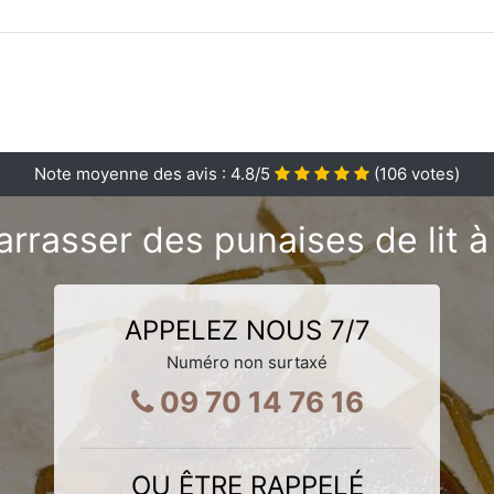
Note moyenne des avis :
4.8
/5
(
106
votes)
rrasser des punaises de lit 
APPELEZ NOUS 7/7
Numéro non surtaxé
09 70 14 76 16
OU ÊTRE RAPPELÉ