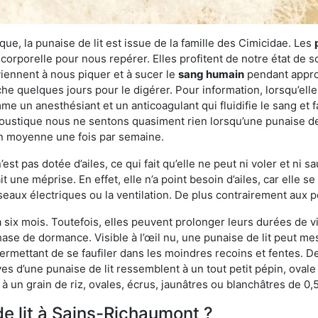
ue, la punaise de lit est issue de la famille des Cimicidae. Les
corporelle pour nous repérer. Elles profitent de notre état de s
iennent à nous piquer et à sucer le
sang humain
pendant appro
che quelques jours pour le digérer. Pour information, lorsqu’elle
e un anesthésiant et un anticoagulant qui fluidifie le sang et faci
ustique nous ne sentons quasiment rien lorsqu’une punaise de l
en moyenne une fois par semaine.
est pas dotée d’ailes, ce qui fait qu’elle ne peut ni voler et ni 
it une méprise. En effet, elle n’a point besoin d’ailes, car elle
éseaux électriques ou la ventilation. De plus contrairement aux p
six mois. Toutefois, elles peuvent prolonger leurs durées de vi
ase de dormance. Visible à l’œil nu, une punaise de lit peut mes
rmettant de se faufiler dans les moindres recoins et fentes. De j
ves d’une punaise de lit ressemblent à un tout petit pépin, ovale 
 un grain de riz, ovales, écrus, jaunâtres ou blanchâtres de 0,
de lit à Sains-Richaumont ?