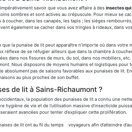
 impérativement savoir que vous avez affaire à des
insectes qui
 coins sombres et sont actives au crépuscule. Pour mieux se ca
 à coucher, dans les canapés, les tapis ; les sièges rembourré
vent également se cacher dans vos tringles à rideaux, dans vos 
ue la punaise de lit peut apparaître n’importe où dans votre mai
ux réflexe de se réfugier ailleurs que dans la chambre à coucher
s dans nos fissures de murs, du sol, dans nos mobiliers, etc. Po
umont. Nous disposons de moyens humains et logistiques pour t
ste absolument pas de saisons favorables aux punaises de lit. E
maisons au plus proches de son buffet.
es de lit à Sains-Richaumont ?
occidentaux, la population des punaises de lit a connu une nette
e hygiène de vie et de l’utilisation massive d’insecticide puiss
eraient avancées pour tenter d’expliquer cette prolifération.
e lit ont au fil du temps
voyageurs afin d’atteindre d’au