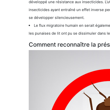
développé une résistance aux insecticides. L’utilisation ex
insecticides ayant entraîné un effet inverse permettant donc aux
se développer silencieusement.
Le flux migratoire humain en serait également la cau
les punaises de lit ont pu se dissimuler dans les bagage
Comment reconnaître la prés