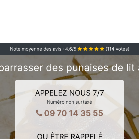
Note moyenne des avis :
4.6
/5
(
114
votes)
arrasser des punaises de lit 
APPELEZ NOUS 7/7
Numéro non surtaxé
09 70 14 35 55
OU ÊTRE RAPPELÉ