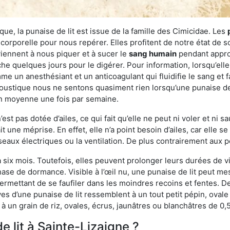
ue, la punaise de lit est issue de la famille des Cimicidae. Les
corporelle pour nous repérer. Elles profitent de notre état de s
iennent à nous piquer et à sucer le
sang humain
pendant appro
che quelques jours pour le digérer. Pour information, lorsqu’elle
e un anesthésiant et un anticoagulant qui fluidifie le sang et faci
ustique nous ne sentons quasiment rien lorsqu’une punaise de l
en moyenne une fois par semaine.
est pas dotée d’ailes, ce qui fait qu’elle ne peut ni voler et ni 
it une méprise. En effet, elle n’a point besoin d’ailes, car elle
éseaux électriques ou la ventilation. De plus contrairement aux p
six mois. Toutefois, elles peuvent prolonger leurs durées de vi
ase de dormance. Visible à l’œil nu, une punaise de lit peut mes
rmettant de se faufiler dans les moindres recoins et fentes. De j
ves d’une punaise de lit ressemblent à un tout petit pépin, ovale 
 un grain de riz, ovales, écrus, jaunâtres ou blanchâtres de 0,
e lit à Sainte-Lizaigne ?