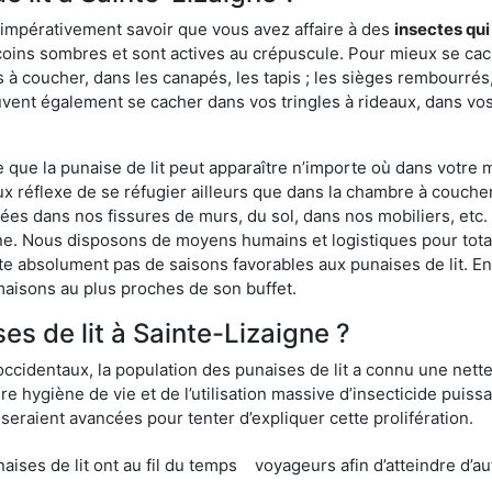
 impérativement savoir que vous avez affaire à des
insectes qui
coins sombres et sont actives au crépuscule. Pour mieux se cac
 à coucher, dans les canapés, les tapis ; les sièges rembourré
vent également se cacher dans vos tringles à rideaux, dans vos 
ue la punaise de lit peut apparaître n’importe où dans votre mai
ux réflexe de se réfugier ailleurs que dans la chambre à coucher
s dans nos fissures de murs, du sol, dans nos mobiliers, etc. Po
gne. Nous disposons de moyens humains et logistiques pour tot
ste absolument pas de saisons favorables aux punaises de lit. E
maisons au plus proches de son buffet.
s de lit à Sainte-Lizaigne ?
occidentaux, la population des punaises de lit a connu une nette
e hygiène de vie et de l’utilisation massive d’insecticide puiss
eraient avancées pour tenter d’expliquer cette prolifération.
e lit ont au fil du temps
voyageurs afin d’atteindre d’au