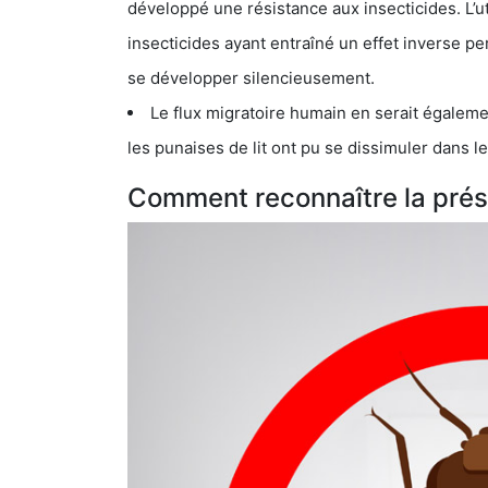
développé une résistance aux insecticides. L’utilisation ex
insecticides ayant entraîné un effet inverse permettant donc aux
se développer silencieusement.
Le flux migratoire humain en serait également la cau
les punaises de lit ont pu se dissimuler dans les bagage
Comment reconnaître la prése