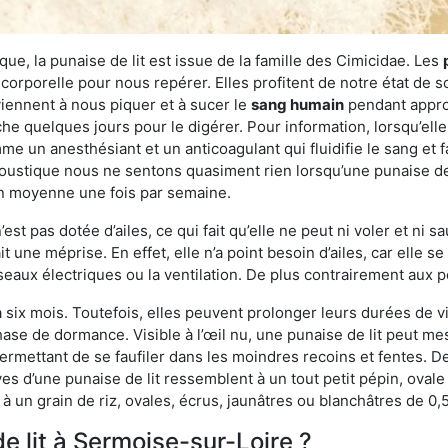
ue, la punaise de lit est issue de la famille des Cimicidae. Les
corporelle pour nous repérer. Elles profitent de notre état de s
iennent à nous piquer et à sucer le
sang humain
pendant appro
che quelques jours pour le digérer. Pour information, lorsqu’elle
e un anesthésiant et un anticoagulant qui fluidifie le sang et faci
ustique nous ne sentons quasiment rien lorsqu’une punaise de l
en moyenne une fois par semaine.
est pas dotée d’ailes, ce qui fait qu’elle ne peut ni voler et ni 
it une méprise. En effet, elle n’a point besoin d’ailes, car elle
éseaux électriques ou la ventilation. De plus contrairement aux p
six mois. Toutefois, elles peuvent prolonger leurs durées de vi
ase de dormance. Visible à l’œil nu, une punaise de lit peut mes
rmettant de se faufiler dans les moindres recoins et fentes. De j
ves d’une punaise de lit ressemblent à un tout petit pépin, ovale 
 un grain de riz, ovales, écrus, jaunâtres ou blanchâtres de 0,
e lit à Sermoise-sur-Loire ?