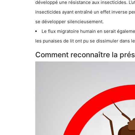
développé une résistance aux insecticides. L’utilisation ex
insecticides ayant entraîné un effet inverse permettant donc aux
se développer silencieusement.
Le flux migratoire humain en serait également la cau
les punaises de lit ont pu se dissimuler dans les bagage
Comment reconnaître la prése