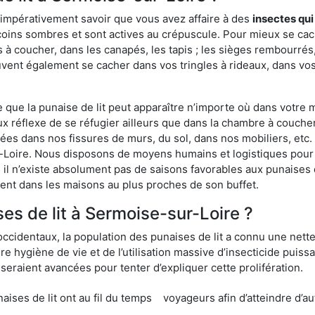
 impérativement savoir que vous avez affaire à des
insectes qui
 coins sombres et sont actives au crépuscule. Pour mieux se cac
 à coucher, dans les canapés, les tapis ; les sièges rembourré
vent également se cacher dans vos tringles à rideaux, dans vos 
ue la punaise de lit peut apparaître n’importe où dans votre mai
ux réflexe de se réfugier ailleurs que dans la chambre à coucher
s dans nos fissures de murs, du sol, dans nos mobiliers, etc. Po
-Loire. Nous disposons de moyens humains et logistiques pour 
 il n’existe absolument pas de saisons favorables aux punaises d
ment dans les maisons au plus proches de son buffet.
s de lit à Sermoise-sur-Loire ?
occidentaux, la population des punaises de lit a connu une nette
e hygiène de vie et de l’utilisation massive d’insecticide puiss
eraient avancées pour tenter d’expliquer cette prolifération.
e lit ont au fil du temps
voyageurs afin d’atteindre d’au