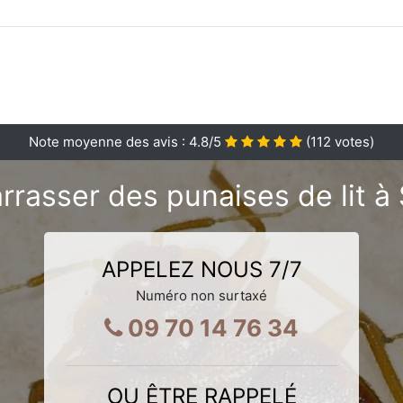
Note moyenne des avis :
4.8
/5
(
112
votes)
rasser des punaises de lit à
APPELEZ NOUS 7/7
Numéro non surtaxé
09 70 14 76 34
OU ÊTRE RAPPELÉ