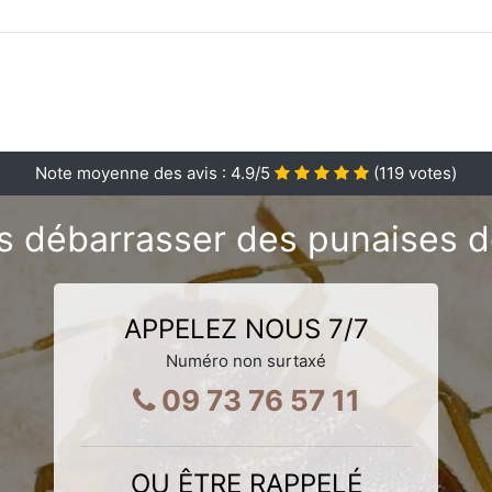
Note moyenne des avis :
4.9
/5
(
119
votes)
 débarrasser des punaises de
APPELEZ NOUS 7/7
Numéro non surtaxé
09 73 76 57 11
OU ÊTRE RAPPELÉ