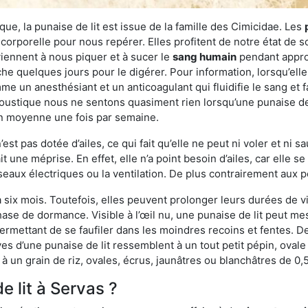
ue, la punaise de lit est issue de la famille des Cimicidae. Les
corporelle pour nous repérer. Elles profitent de notre état de s
iennent à nous piquer et à sucer le
sang humain
pendant appro
che quelques jours pour le digérer. Pour information, lorsqu’elle
e un anesthésiant et un anticoagulant qui fluidifie le sang et faci
ustique nous ne sentons quasiment rien lorsqu’une punaise de l
en moyenne une fois par semaine.
est pas dotée d’ailes, ce qui fait qu’elle ne peut ni voler et ni 
it une méprise. En effet, elle n’a point besoin d’ailes, car elle
éseaux électriques ou la ventilation. De plus contrairement aux p
six mois. Toutefois, elles peuvent prolonger leurs durées de vi
ase de dormance. Visible à l’œil nu, une punaise de lit peut mes
rmettant de se faufiler dans les moindres recoins et fentes. De j
ves d’une punaise de lit ressemblent à un tout petit pépin, ovale 
 un grain de riz, ovales, écrus, jaunâtres ou blanchâtres de 0,
e lit à Servas ?