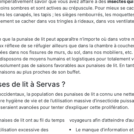
 impérativement savoir que vous avez affaire à des
insectes qui
coins sombres et sont actives au crépuscule. Pour mieux se cac
ns les canapés, les tapis ; les sièges rembourrés, les moquette
ement se cacher dans vos tringles à rideaux, dans vos ventilateu
ue la punaise de lit peut apparaître n’importe où dans votre mai
ux réflexe de se réfugier ailleurs que dans la chambre à coucher
s dans nos fissures de murs, du sol, dans nos mobiliers, etc. Po
 disposons de moyens humains et logistiques pour totalement v
absolument pas de saisons favorables aux punaises de lit. En ta
maisons au plus proches de son buffet.
s de lit à Servas ?
occidentaux, la population des punaises de lit a connu une nette
e hygiène de vie et de l’utilisation massive d’insecticide puiss
eraient avancées pour tenter d’expliquer cette prolifération.
e lit ont au fil du temps
voyageurs afin d’atteindre d’au
cessive des
Le manque d’information et