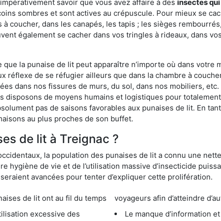
 impérativement savoir que vous avez affaire à des
insectes qui
coins sombres et sont actives au crépuscule. Pour mieux se cac
 à coucher, dans les canapés, les tapis ; les sièges rembourré
vent également se cacher dans vos tringles à rideaux, dans vos 
ue la punaise de lit peut apparaître n’importe où dans votre mai
ux réflexe de se réfugier ailleurs que dans la chambre à coucher
s dans nos fissures de murs, du sol, dans nos mobiliers, etc. Po
us disposons de moyens humains et logistiques pour totalement
absolument pas de saisons favorables aux punaises de lit. En ta
maisons au plus proches de son buffet.
s de lit à Treignac ?
occidentaux, la population des punaises de lit a connu une nette
e hygiène de vie et de l’utilisation massive d’insecticide puiss
eraient avancées pour tenter d’expliquer cette prolifération.
e lit ont au fil du temps
voyageurs afin d’atteindre d’au
cessive des
Le manque d’information et