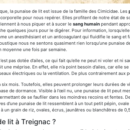
ue, la punaise de lit est issue de la famille des Cimicidae. Les
corporelle pour nous repérer. Elles profitent de notre état de s
iennent à nous piquer et à sucer le
sang humain
pendant appro
che quelques jours pour le digérer. Pour information, lorsqu’elle
e un anesthésiant et un anticoagulant qui fluidifie le sang et faci
ustique nous ne sentons quasiment rien lorsqu’une punaise de l
en moyenne une fois par semaine.
est pas dotée d’ailes, ce qui fait qu’elle ne peut ni voler et ni 
it une méprise. En effet, elle n’a point besoin d’ailes, car elle
éseaux électriques ou la ventilation. De plus contrairement aux p
six mois. Toutefois, elles peuvent prolonger leurs durées de vi
ase de dormance. Visible à l’œil nu, une punaise de lit peut mes
rmettant de se faufiler dans les moindres recoins et fentes. De j
ves d’une punaise de lit ressemblent à un tout petit pépin, ovale 
 un grain de riz, ovales, écrus, jaunâtres ou blanchâtres de 0,
e lit à Treignac ?