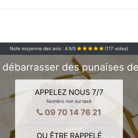
Note moyenne des avis :
4.9
/5
(
117
votes)
débarrasser des punaises de 
APPELEZ NOUS 7/7
Numéro non surtaxé
09 70 14 76 21
OU ÊTRE RAPPELÉ