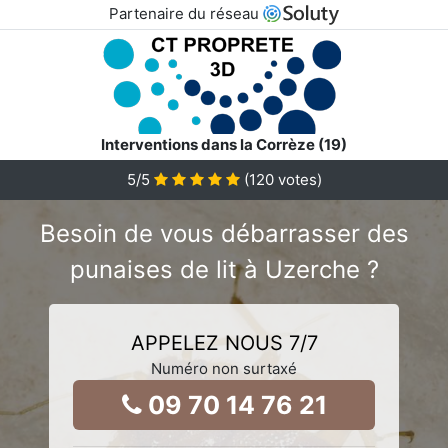
Partenaire du réseau
Interventions dans la Corrèze (19)
5
/5
(
120
votes)
Besoin de vous débarrasser des
punaises de lit à Uzerche ?
APPELEZ NOUS 7/7
Numéro non surtaxé
09 70 14 76 21