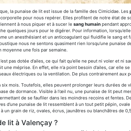
ue, la punaise de lit est issue de la famille des Cimicidae. Les
corporelle pour nous repérer. Elles profitent de notre état de s
iennent à nous piquer et à sucer le
sang humain
pendant appro
che quelques jours pour le digérer. Pour information, lorsqu’elle
e un anesthésiant et un anticoagulant qui fluidifie le sang et faci
ustique nous ne sentons quasiment rien lorsqu’une punaise de l
en moyenne une fois par semaine.
est pas dotée d’ailes, ce qui fait qu’elle ne peut ni voler et ni 
it une méprise. En effet, elle n’a point besoin d’ailes, car elle
éseaux électriques ou la ventilation. De plus contrairement aux p
six mois. Toutefois, elles peuvent prolonger leurs durées de vi
ase de dormance. Visible à l’œil nu, une punaise de lit peut mes
rmettant de se faufiler dans les moindres recoins et fentes. De j
ves d’une punaise de lit ressemblent à un tout petit pépin, ovale 
 un grain de riz, ovales, écrus, jaunâtres ou blanchâtres de 0,
e lit à Valençay ?