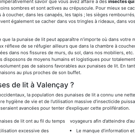
 impérativement savoir que vous avez affaire à des
insectes qui
coins sombres et sont actives au crépuscule. Pour mieux se cac
 à coucher, dans les canapés, les tapis ; les sièges rembourré
vent également se cacher dans vos tringles à rideaux, dans vos 
ue la punaise de lit peut apparaître n’importe où dans votre mai
ux réflexe de se réfugier ailleurs que dans la chambre à coucher
s dans nos fissures de murs, du sol, dans nos mobiliers, etc. Po
us disposons de moyens humains et logistiques pour totalement
absolument pas de saisons favorables aux punaises de lit. En ta
maisons au plus proches de son buffet.
s de lit à Valençay ?
occidentaux, la population des punaises de lit a connu une nette
e hygiène de vie et de l’utilisation massive d’insecticide puiss
eraient avancées pour tenter d’expliquer cette prolifération.
e lit ont au fil du temps
voyageurs afin d’atteindre d’au
cessive des
Le manque d’information et