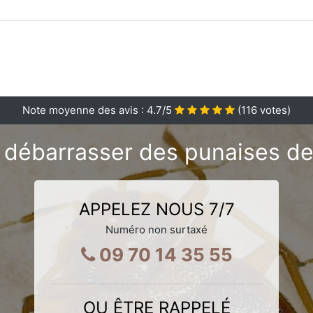
Note moyenne des avis :
4.7
/5
(
116
votes)
débarrasser des punaises de 
APPELEZ NOUS 7/7
Numéro non surtaxé
09 70 14 35 55
OU ÊTRE RAPPELÉ