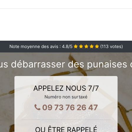
Note moyenne des avis :
4.8
/5
(
113
votes)
s débarrasser des punaises d
APPELEZ NOUS 7/7
Numéro non surtaxé
09 73 76 26 47
OU ÊTRE RAPPELÉ