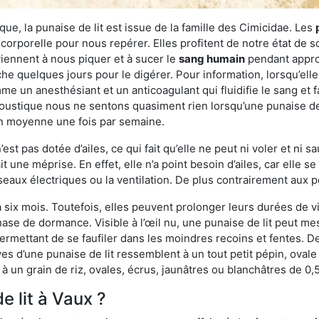
ue, la punaise de lit est issue de la famille des Cimicidae. Les
corporelle pour nous repérer. Elles profitent de notre état de s
iennent à nous piquer et à sucer le
sang humain
pendant appro
che quelques jours pour le digérer. Pour information, lorsqu’elle
e un anesthésiant et un anticoagulant qui fluidifie le sang et faci
ustique nous ne sentons quasiment rien lorsqu’une punaise de l
en moyenne une fois par semaine.
est pas dotée d’ailes, ce qui fait qu’elle ne peut ni voler et ni 
it une méprise. En effet, elle n’a point besoin d’ailes, car elle
éseaux électriques ou la ventilation. De plus contrairement aux p
six mois. Toutefois, elles peuvent prolonger leurs durées de vi
ase de dormance. Visible à l’œil nu, une punaise de lit peut mes
rmettant de se faufiler dans les moindres recoins et fentes. De j
ves d’une punaise de lit ressemblent à un tout petit pépin, ovale 
 un grain de riz, ovales, écrus, jaunâtres ou blanchâtres de 0,
e lit à Vaux ?