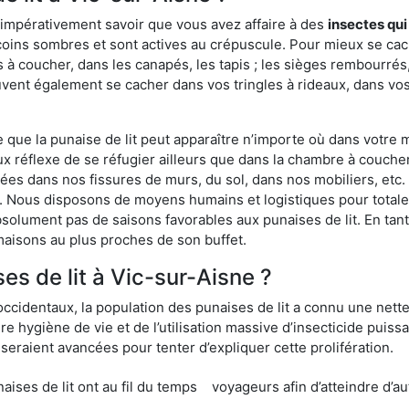
 impérativement savoir que vous avez affaire à des
insectes qui
coins sombres et sont actives au crépuscule. Pour mieux se cac
 à coucher, dans les canapés, les tapis ; les sièges rembourré
vent également se cacher dans vos tringles à rideaux, dans vos 
ue la punaise de lit peut apparaître n’importe où dans votre mai
ux réflexe de se réfugier ailleurs que dans la chambre à coucher
s dans nos fissures de murs, du sol, dans nos mobiliers, etc. Po
e. Nous disposons de moyens humains et logistiques pour total
absolument pas de saisons favorables aux punaises de lit. En ta
maisons au plus proches de son buffet.
s de lit à Vic-sur-Aisne ?
occidentaux, la population des punaises de lit a connu une nette
e hygiène de vie et de l’utilisation massive d’insecticide puiss
eraient avancées pour tenter d’expliquer cette prolifération.
e lit ont au fil du temps
voyageurs afin d’atteindre d’au