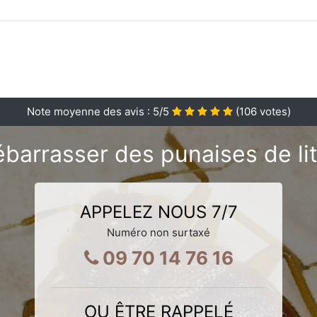
Note moyenne des avis :
5
/5
(
106
votes)
barrasser des punaises de lit
APPELEZ NOUS 7/7
Numéro non surtaxé
09 70 14 76 16
OU ÊTRE RAPPELÉ