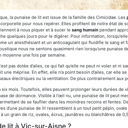
ue, la punaise de lit est issue de la famille des Cimicidae. Les
corporelle pour nous repérer. Elles profitent de notre état de s
iennent à nous piquer et à sucer le
sang humain
pendant appro
che quelques jours pour le digérer. Pour information, lorsqu’elle
e un anesthésiant et un anticoagulant qui fluidifie le sang et faci
ustique nous ne sentons quasiment rien lorsqu’une punaise de l
en moyenne une fois par semaine.
est pas dotée d’ailes, ce qui fait qu’elle ne peut ni voler et ni 
it une méprise. En effet, elle n’a point besoin d’ailes, car elle
éseaux électriques ou la ventilation. De plus contrairement aux p
six mois. Toutefois, elles peuvent prolonger leurs durées de vi
ase de dormance. Visible à l’œil nu, une punaise de lit peut mes
rmettant de se faufiler dans les moindres recoins et fentes. De j
ves d’une punaise de lit ressemblent à un tout petit pépin, ovale 
 un grain de riz, ovales, écrus, jaunâtres ou blanchâtres de 0,
e lit à Vic-sur-Aisne ?