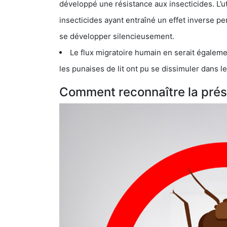
développé une résistance aux insecticides. L’utilisation ex
insecticides ayant entraîné un effet inverse permettant donc aux
se développer silencieusement.
Le flux migratoire humain en serait également la cau
les punaises de lit ont pu se dissimuler dans les bagage
Comment reconnaître la prése