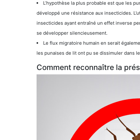
L’hypothèse la plus probable est que les punaises d
développé une résistance aux insecticides. L’utilisation ex
insecticides ayant entraîné un effet inverse permettant donc aux
se développer silencieusement.
Le flux migratoire humain en serait également la cau
les punaises de lit ont pu se dissimuler dans les bagage
Comment reconnaître la prése