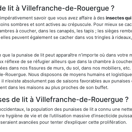
de lit à Villefranche-de-Rouergue ?
 impérativement savoir que vous avez affaire à des
insectes qui
 coins sombres et sont actives au crépuscule. Pour mieux se ca
ambres à coucher, dans les canapés, les tapis ; les sièges re
 elles peuvent également se cacher dans vos tringles à rideaux, 
ue la punaise de lit peut apparaître n’importe où dans votre mai
ux réflexe de se réfugier ailleurs que dans la chambre à coucher
s dans nos fissures de murs, du sol, dans nos mobiliers, etc. Po
e-de-Rouergue. Nous disposons de moyens humains et logistique
 il n’existe absolument pas de saisons favorables aux punaises d
ment dans les maisons au plus proches de son buffet.
s de lit à Villefranche-de-Rouergue ?
occidentaux, la population des punaises de lit a connu une nette
e hygiène de vie et de l’utilisation massive d’insecticide puiss
eraient avancées pour tenter d’expliquer cette prolifération.