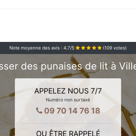
Note moyenne des avis :
4.7
/5
(
109
votes)
ser des punaises de lit à Vi
APPELEZ NOUS 7/7
Numéro non surtaxé
09 70 14 76 18
OU ÊTRE RAPPELÉ