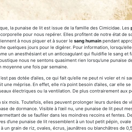
ue, la punaise de lit est issue de la famille des Cimicidae. Les
corporelle pour nous repérer. Elles profitent de notre état de s
iennent à nous piquer et à sucer le
sang humain
pendant appro
che quelques jours pour le digérer. Pour information, lorsqu’elle
e un anesthésiant et un anticoagulant qui fluidifie le sang et faci
ustique nous ne sentons quasiment rien lorsqu’une punaise de l
en moyenne une fois par semaine.
est pas dotée d’ailes, ce qui fait qu’elle ne peut ni voler et ni 
it une méprise. En effet, elle n’a point besoin d’ailes, car elle
éseaux électriques ou la ventilation. De plus contrairement aux p
six mois. Toutefois, elles peuvent prolonger leurs durées de vi
ase de dormance. Visible à l’œil nu, une punaise de lit peut mes
rmettant de se faufiler dans les moindres recoins et fentes. De j
ves d’une punaise de lit ressemblent à un tout petit pépin, ovale 
 un grain de riz, ovales, écrus, jaunâtres ou blanchâtres de 0,