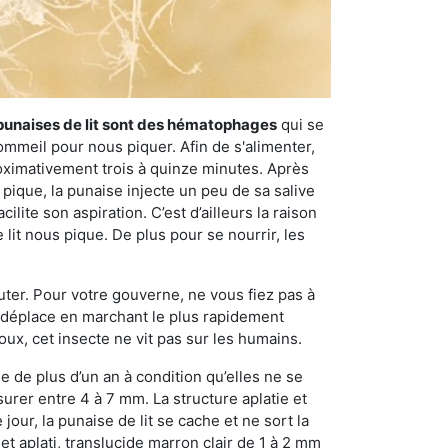
punaises de lit sont des hématophages
qui se
ommeil pour nous piquer. Afin de s'alimenter,
ximativement trois à quinze minutes. Après
 pique, la punaise injecte un peu de sa salive
lite son aspiration. C’est d’ailleurs la raison
it nous pique. De plus pour se nourrir, les
sauter. Pour votre gouverne, ne vous fiez pas à
 se déplace en marchant le plus rapidement
oux, cet insecte ne vit pas sur les humains.
e de plus d’un an à condition qu’elles ne se
urer entre 4 à 7 mm. La structure aplatie et
our, la punaise de lit se cache et ne sort la
et aplati, translucide marron clair de 1 à 2 mm