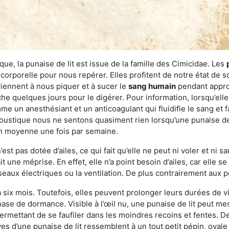
ue, la punaise de lit est issue de la famille des Cimicidae. Les
corporelle pour nous repérer. Elles profitent de notre état de s
iennent à nous piquer et à sucer le
sang humain
pendant appro
che quelques jours pour le digérer. Pour information, lorsqu’elle
e un anesthésiant et un anticoagulant qui fluidifie le sang et faci
ustique nous ne sentons quasiment rien lorsqu’une punaise de l
en moyenne une fois par semaine.
est pas dotée d’ailes, ce qui fait qu’elle ne peut ni voler et ni 
it une méprise. En effet, elle n’a point besoin d’ailes, car elle
éseaux électriques ou la ventilation. De plus contrairement aux p
six mois. Toutefois, elles peuvent prolonger leurs durées de vi
ase de dormance. Visible à l’œil nu, une punaise de lit peut mes
rmettant de se faufiler dans les moindres recoins et fentes. De j
ves d’une punaise de lit ressemblent à un tout petit pépin, ovale 