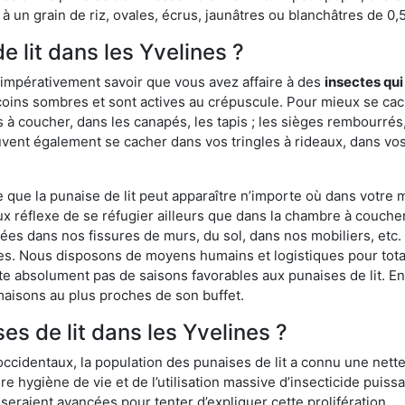
 un grain de riz, ovales, écrus, jaunâtres ou blanchâtres de 0,
e lit dans les Yvelines ?
 impérativement savoir que vous avez affaire à des
insectes qui
coins sombres et sont actives au crépuscule. Pour mieux se cac
 à coucher, dans les canapés, les tapis ; les sièges rembourré
vent également se cacher dans vos tringles à rideaux, dans vos 
ue la punaise de lit peut apparaître n’importe où dans votre mai
ux réflexe de se réfugier ailleurs que dans la chambre à coucher
s dans nos fissures de murs, du sol, dans nos mobiliers, etc. Po
nes. Nous disposons de moyens humains et logistiques pour tot
ste absolument pas de saisons favorables aux punaises de lit. E
maisons au plus proches de son buffet.
s de lit dans les Yvelines ?
occidentaux, la population des punaises de lit a connu une nette
e hygiène de vie et de l’utilisation massive d’insecticide puiss
eraient avancées pour tenter d’expliquer cette prolifération.