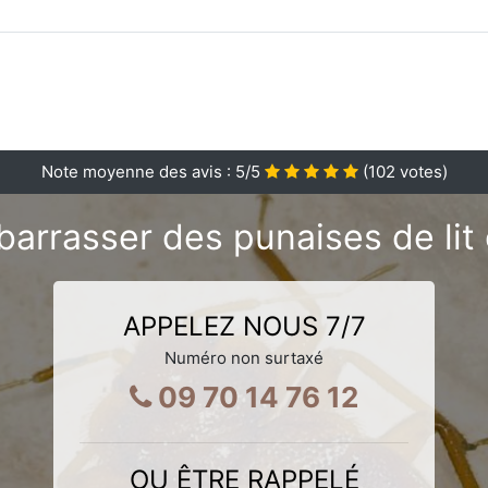
Note moyenne des avis :
5
/5
(
102
votes)
arrasser des punaises de lit 
APPELEZ NOUS 7/7
Numéro non surtaxé
09 70 14 76 12
OU ÊTRE RAPPELÉ