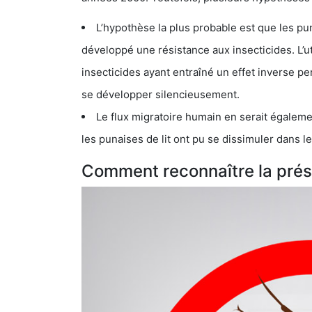
L’hypothèse la plus probable est que les punaises d
développé une résistance aux insecticides. L’utilisation ex
insecticides ayant entraîné un effet inverse permettant donc aux
se développer silencieusement.
Le flux migratoire humain en serait également la cau
les punaises de lit ont pu se dissimuler dans les bagage
Comment reconnaître la prése