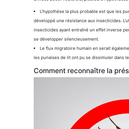
L’hypothèse la plus probable est que les punaises d
développé une résistance aux insecticides. L’utilisation ex
insecticides ayant entraîné un effet inverse permettant donc aux
se développer silencieusement.
Le flux migratoire humain en serait également la cau
les punaises de lit ont pu se dissimuler dans les bagage
Comment reconnaître la prése