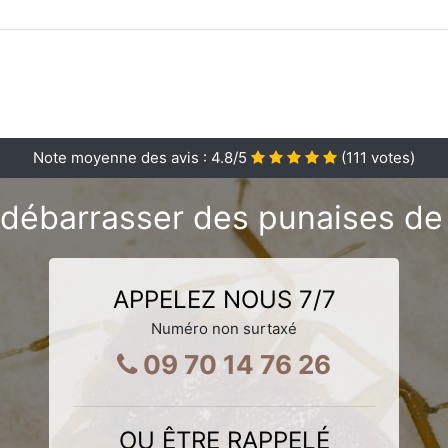
Note moyenne des avis :
4.8
/5
(
111
votes)
débarrasser des punaises de l
APPELEZ NOUS 7/7
Numéro non surtaxé
09 70 14 76 26
OU ÊTRE RAPPELÉ