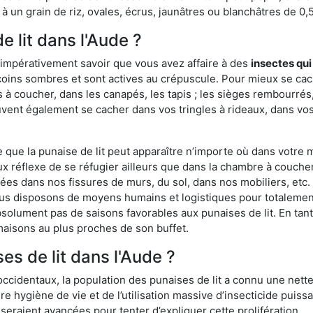
 un grain de riz, ovales, écrus, jaunâtres ou blanchâtres de 0,
e lit dans l'Aude ?
 impérativement savoir que vous avez affaire à des
insectes qui
coins sombres et sont actives au crépuscule. Pour mieux se cac
 à coucher, dans les canapés, les tapis ; les sièges rembourré
vent également se cacher dans vos tringles à rideaux, dans vos 
ue la punaise de lit peut apparaître n’importe où dans votre mai
ux réflexe de se réfugier ailleurs que dans la chambre à coucher
s dans nos fissures de murs, du sol, dans nos mobiliers, etc. Po
ous disposons de moyens humains et logistiques pour totalemen
absolument pas de saisons favorables aux punaises de lit. En ta
maisons au plus proches de son buffet.
s de lit dans l'Aude ?
occidentaux, la population des punaises de lit a connu une nette
e hygiène de vie et de l’utilisation massive d’insecticide puiss
eraient avancées pour tenter d’expliquer cette prolifération.