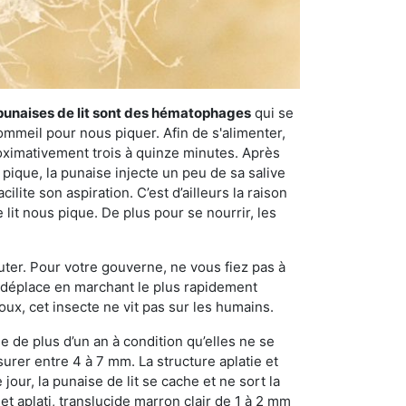
punaises de lit sont des hématophages
qui se
ommeil pour nous piquer. Afin de s'alimenter,
ximativement trois à quinze minutes. Après
 pique, la punaise injecte un peu de sa salive
lite son aspiration. C’est d’ailleurs la raison
it nous pique. De plus pour se nourrir, les
sauter. Pour votre gouverne, ne vous fiez pas à
 se déplace en marchant le plus rapidement
oux, cet insecte ne vit pas sur les humains.
e de plus d’un an à condition qu’elles ne se
urer entre 4 à 7 mm. La structure aplatie et
our, la punaise de lit se cache et ne sort la
et aplati, translucide marron clair de 1 à 2 mm