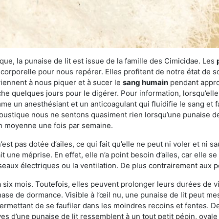
ue, la punaise de lit est issue de la famille des Cimicidae. Les
corporelle pour nous repérer. Elles profitent de notre état de s
iennent à nous piquer et à sucer le
sang humain
pendant appro
che quelques jours pour le digérer. Pour information, lorsqu’elle
e un anesthésiant et un anticoagulant qui fluidifie le sang et faci
ustique nous ne sentons quasiment rien lorsqu’une punaise de l
en moyenne une fois par semaine.
est pas dotée d’ailes, ce qui fait qu’elle ne peut ni voler et ni 
it une méprise. En effet, elle n’a point besoin d’ailes, car elle
éseaux électriques ou la ventilation. De plus contrairement aux p
six mois. Toutefois, elles peuvent prolonger leurs durées de vi
ase de dormance. Visible à l’œil nu, une punaise de lit peut mes
rmettant de se faufiler dans les moindres recoins et fentes. De j
ves d’une punaise de lit ressemblent à un tout petit pépin, ovale 