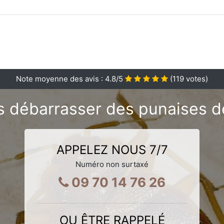
Note moyenne des avis :
4.8
/5
(
119
votes)
 débarrasser des punaises de
APPELEZ NOUS 7/7
Numéro non surtaxé
09 70 14 76 26
OU ÊTRE RAPPELÉ