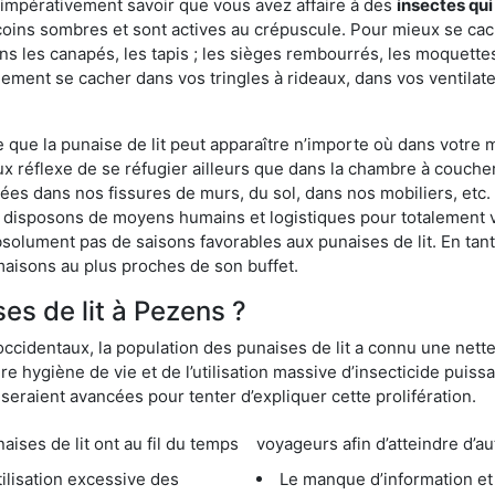
 impérativement savoir que vous avez affaire à des
insectes qui
 coins sombres et sont actives au crépuscule. Pour mieux se ca
ns les canapés, les tapis ; les sièges rembourrés, les moquette
ement se cacher dans vos tringles à rideaux, dans vos ventilateu
ue la punaise de lit peut apparaître n’importe où dans votre mai
ux réflexe de se réfugier ailleurs que dans la chambre à coucher
s dans nos fissures de murs, du sol, dans nos mobiliers, etc. Po
s disposons de moyens humains et logistiques pour totalement 
absolument pas de saisons favorables aux punaises de lit. En ta
maisons au plus proches de son buffet.
s de lit à Pezens ?
occidentaux, la population des punaises de lit a connu une nette
e hygiène de vie et de l’utilisation massive d’insecticide puiss
eraient avancées pour tenter d’expliquer cette prolifération.
e lit ont au fil du temps
voyageurs afin d’atteindre d’au
cessive des
Le manque d’information et