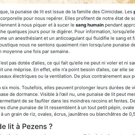
ue, la punaise de lit est issue de la famille des Cimicidae. Les
corporelle pour nous repérer. Elles profitent de notre état de s
iennent à nous piquer et à sucer le
sang humain
pendant appro
che quelques jours pour le digérer. Pour information, lorsqu’elle
e un anesthésiant et un anticoagulant qui fluidifie le sang et faci
ustique nous ne sentons quasiment rien lorsqu’une punaise de l
en moyenne une fois par semaine.
est pas dotée d’ailes, ce qui fait qu’elle ne peut ni voler et ni 
it une méprise. En effet, elle n’a point besoin d’ailes, car elle
éseaux électriques ou la ventilation. De plus contrairement aux p
six mois. Toutefois, elles peuvent prolonger leurs durées de vi
ase de dormance. Visible à l’œil nu, une punaise de lit peut mes
rmettant de se faufiler dans les moindres recoins et fentes. De j
ves d’une punaise de lit ressemblent à un tout petit pépin, ovale 
 un grain de riz, ovales, écrus, jaunâtres ou blanchâtres de 0,
e lit à Pezens ?