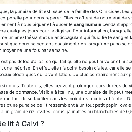
ue, la punaise de lit est issue de la famille des Cimicidae. Les
corporelle pour nous repérer. Elles profitent de notre état de s
iennent à nous piquer et à sucer le
sang humain
pendant appro
che quelques jours pour le digérer. Pour information, lorsqu’elle
e un anesthésiant et un anticoagulant qui fluidifie le sang et faci
ustique nous ne sentons quasiment rien lorsqu’une punaise de l
en moyenne une fois par semaine.
est pas dotée d’ailes, ce qui fait qu’elle ne peut ni voler et ni 
it une méprise. En effet, elle n’a point besoin d’ailes, car elle
éseaux électriques ou la ventilation. De plus contrairement aux p
six mois. Toutefois, elles peuvent prolonger leurs durées de vi
ase de dormance. Visible à l’œil nu, une punaise de lit peut mes
rmettant de se faufiler dans les moindres recoins et fentes. De j
ves d’une punaise de lit ressemblent à un tout petit pépin, ovale 
 un grain de riz, ovales, écrus, jaunâtres ou blanchâtres de 0,
 lit à Calvi ?