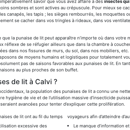
 impérativement savoir que vous avez affaire à des
insectes qui
coins sombres et sont actives au crépuscule. Pour mieux se cach
les canapés, les tapis ; les sièges rembourrés, les moquettes o
ement se cacher dans vos tringles à rideaux, dans vos ventilateu
ue la punaise de lit peut apparaître n’importe où dans votre mai
ux réflexe de se réfugier ailleurs que dans la chambre à coucher
s dans nos fissures de murs, du sol, dans nos mobiliers, etc. Po
disposons de moyens humains et logistiques pour totalement vo
absolument pas de saisons favorables aux punaises de lit. En ta
maisons au plus proches de son buffet.
s de lit à Calvi ?
occidentaux, la population des punaises de lit a connu une nette
e hygiène de vie et de l’utilisation massive d’insecticide puiss
eraient avancées pour tenter d’expliquer cette prolifération.
e lit ont au fil du temps
voyageurs afin d’atteindre d’au
cessive des
Le manque d’information et