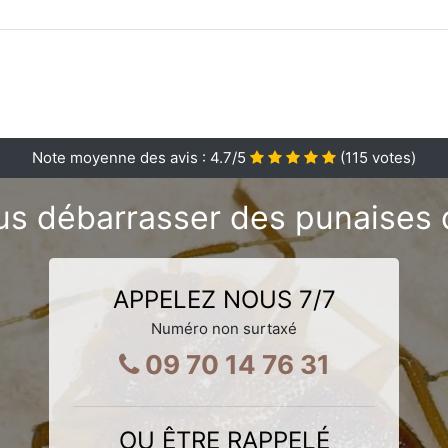
Note moyenne des avis :
4.7
/5
(
115
votes)
s débarrasser des punaises de
APPELEZ NOUS 7/7
Numéro non surtaxé
09 70 14 76 31
OU ÊTRE RAPPELÉ