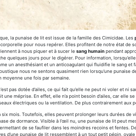
ue, la punaise de lit est issue de la famille des Cimicidae. Les
corporelle pour nous repérer. Elles profitent de notre état de s
iennent à nous piquer et à sucer le
sang humain
pendant appro
che quelques jours pour le digérer. Pour information, lorsqu’elle
e un anesthésiant et un anticoagulant qui fluidifie le sang et faci
ustique nous ne sentons quasiment rien lorsqu’une punaise de l
en moyenne une fois par semaine.
est pas dotée d’ailes, ce qui fait qu’elle ne peut ni voler et ni 
it une méprise. En effet, elle n’a point besoin d’ailes, car elle
éseaux électriques ou la ventilation. De plus contrairement aux p
six mois. Toutefois, elles peuvent prolonger leurs durées de vi
ase de dormance. Visible à l’œil nu, une punaise de lit peut mes
rmettant de se faufiler dans les moindres recoins et fentes. De j
ves d’une punaise de lit ressemblent à un tout petit pépin, ovale 