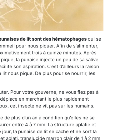
punaises de lit sont des hématophages
qui se
ommeil pour nous piquer. Afin de s'alimenter,
ximativement trois à quinze minutes. Après
 pique, la punaise injecte un peu de sa salive
lite son aspiration. C’est d’ailleurs la raison
it nous pique. De plus pour se nourrir, les
sauter. Pour votre gouverne, ne vous fiez pas à
 se déplace en marchant le plus rapidement
oux, cet insecte ne vit pas sur les humains.
e de plus d’un an à condition qu’elles ne se
urer entre 4 à 7 mm. La structure aplatie et
our, la punaise de lit se cache et ne sort la
et aplati, translucide marron clair de 1 à 2 mm