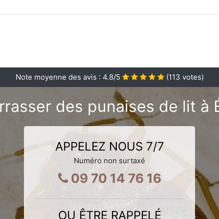
Note moyenne des avis :
4.8
/5
(
113
votes)
rasser des punaises de lit à
APPELEZ NOUS 7/7
Numéro non surtaxé
09 70 14 76 16
OU ÊTRE RAPPELÉ