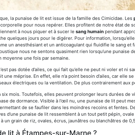
ue, la punaise de lit est issue de la famille des Cimicidae. Les
corporelle pour nous repérer. Elles profitent de notre état de s
iennent à nous piquer et à sucer le
sang humain
pendant appro
che quelques jours pour le digérer. Pour information, lorsqu’elle
e un anesthésiant et un anticoagulant qui fluidifie le sang et faci
ustique nous ne sentons quasiment rien lorsqu’une punaise de l
en moyenne une fois par semaine.
est pas dotée d’ailes, ce qui fait qu’elle ne peut ni voler et ni 
it une méprise. En effet, elle n’a point besoin d’ailes, car elle
éseaux électriques ou la ventilation. De plus contrairement aux p
six mois. Toutefois, elles peuvent prolonger leurs durées de vi
ase de dormance. Visible à l’œil nu, une punaise de lit peut mes
rmettant de se faufiler dans les moindres recoins et fentes. De j
ves d’une punaise de lit ressemblent à un tout petit pépin, ovale 
 un grain de riz, ovales, écrus, jaunâtres ou blanchâtres de 0,
de lit à Étampes-sur-Marne ?