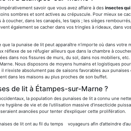
 impérativement savoir que vous avez affaire à des
insectes qui
 coins sombres et sont actives au crépuscule. Pour mieux se ca
 à coucher, dans les canapés, les tapis ; les sièges rembourré
vent également se cacher dans vos tringles à rideaux, dans vos 
ue la punaise de lit peut apparaître n’importe où dans votre mai
ux réflexe de se réfugier ailleurs que dans la chambre à coucher
s dans nos fissures de murs, du sol, dans nos mobiliers, etc. Po
-Marne. Nous disposons de moyens humains et logistiques pour 
 il n’existe absolument pas de saisons favorables aux punaises d
ment dans les maisons au plus proches de son buffet.
es de lit à Étampes-sur-Marne ?
occidentaux, la population des punaises de lit a connu une nette
e hygiène de vie et de l’utilisation massive d’insecticide puiss
eraient avancées pour tenter d’expliquer cette prolifération.
e lit ont au fil du temps
voyageurs afin d’atteindre d’au