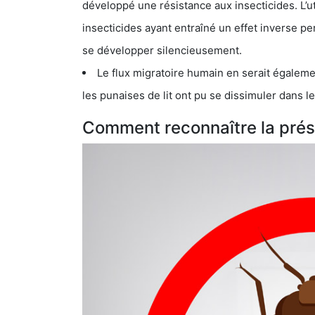
développé une résistance aux insecticides. L’utilisation ex
insecticides ayant entraîné un effet inverse permettant donc aux
se développer silencieusement.
Le flux migratoire humain en serait également la cau
les punaises de lit ont pu se dissimuler dans les bagage
Comment reconnaître la prés