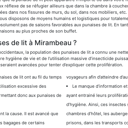
ux réflexe de se réfugier ailleurs que dans la chambre à coucher
s dans nos fissures de murs, du sol, dans nos mobiliers, etc. Po
Nous disposons de moyens humains et logistiques pour totaleme
absolument pas de saisons favorables aux punaises de lit. En ta
maisons au plus proches de son buffet.
es de lit à Mirambeau ?
occidentaux, la population des punaises de lit a connu une nette
e hygiène de vie et de l’utilisation massive d’insecticide puiss
eraient avancées pour tenter d’expliquer cette prolifération.
e lit ont au fil du temps
voyageurs afin d’atteindre d’au
cessive des
Le manque d’information et
 punaises de
ayant entrainé leurs prolifér
d’hygiène. Ainsi, ces insectes 
se. Il est avancé que
chambres d’hôtel, les auberges de j
s de certains
prisons, dans les transports 