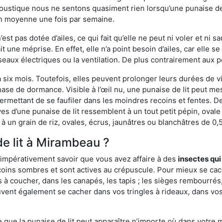
ustique nous ne sentons quasiment rien lorsqu’une punaise de l
en moyenne une fois par semaine.
est pas dotée d’ailes, ce qui fait qu’elle ne peut ni voler et ni 
it une méprise. En effet, elle n’a point besoin d’ailes, car elle
éseaux électriques ou la ventilation. De plus contrairement aux p
six mois. Toutefois, elles peuvent prolonger leurs durées de vi
ase de dormance. Visible à l’œil nu, une punaise de lit peut mes
rmettant de se faufiler dans les moindres recoins et fentes. De j
ves d’une punaise de lit ressemblent à un tout petit pépin, ovale 
 un grain de riz, ovales, écrus, jaunâtres ou blanchâtres de 0,
de lit à Mirambeau ?
 impérativement savoir que vous avez affaire à des
insectes qui
 coins sombres et sont actives au crépuscule. Pour mieux se ca
 à coucher, dans les canapés, les tapis ; les sièges rembourré
vent également se cacher dans vos tringles à rideaux, dans vos 
ue la punaise de lit peut apparaître n’importe où dans votre mai