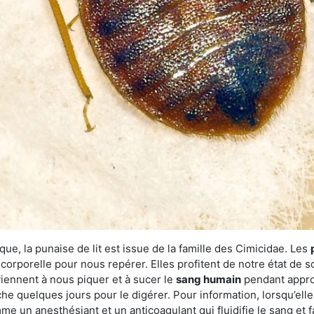
ue, la punaise de lit est issue de la famille des Cimicidae. Les
corporelle pour nous repérer. Elles profitent de notre état de s
iennent à nous piquer et à sucer le
sang humain
pendant appro
che quelques jours pour le digérer. Pour information, lorsqu’elle
e un anesthésiant et un anticoagulant qui fluidifie le sang et faci