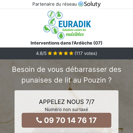
Partenaire du réseau
Interventions dans l'Ardèche (07)
4.8
/5
(
117
votes)
Besoin de vous débarrasser des
punaises de lit au Pouzin ?
APPELEZ NOUS 7/7
Numéro non surtaxé
09 70 14 76 17